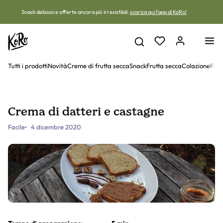
Vai al contenuto
Snack deliziosi e offerte ancora più irresistibili:
scarica qui l'app di KoRo!
Tutti i prodotti
Novità
Creme di frutta secca
Snack
Frutta secca
Colazione
Frut
Crema di datteri e castagne
Facile
4 dicembre 2020