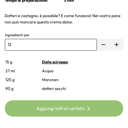
Tempo di preparazione:
5 min
Datteri e castagne, è possibile? E come funziona! Nel vostro pane
non può mancare questa crema dolce.
Ingredienti per
15 g
Data sciroppo
27 ml
Acqua
125 g
Maronen
90 g
datteri secchi
Aggiungi tutti al carrello