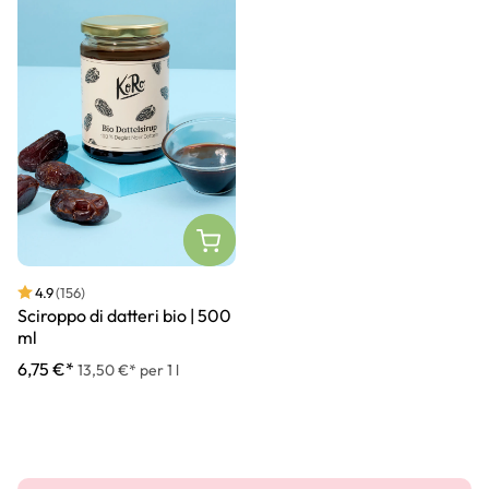
4.9
(156)
Sciroppo di datteri bio | 500
ml
6,75 €*
13,50 €* per 1 l