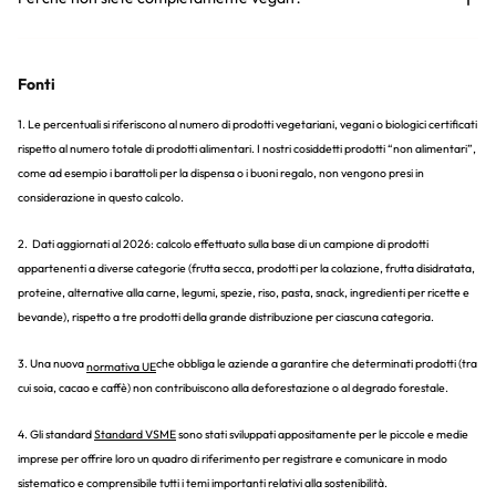
Fonti
1. Le percentuali si riferiscono al numero di prodotti vegetariani, vegani o biologici certificati
rispetto al numero totale di prodotti alimentari. I nostri cosiddetti prodotti “non alimentari”,
come ad esempio i barattoli per la dispensa o i buoni regalo, non vengono presi in
considerazione in questo calcolo.
2. Dati aggiornati al 2026: calcolo effettuato sulla base di un campione di prodotti
appartenenti a diverse categorie (frutta secca, prodotti per la colazione, frutta disidratata,
proteine, alternative alla carne, legumi, spezie, riso, pasta, snack, ingredienti per ricette e
bevande), rispetto a tre prodotti della grande distribuzione per ciascuna categoria.
3. Una nuova
che obbliga le aziende a garantire che determinati prodotti (tra
normativa UE
cui soia, cacao e caffè) non contribuiscono alla deforestazione o al degrado forestale.
4. Gli standard
Standard VSME
sono stati sviluppati appositamente per le piccole e medie
imprese per offrire loro un quadro di riferimento per registrare e comunicare in modo
sistematico e comprensibile tutti i temi importanti relativi alla sostenibilità.