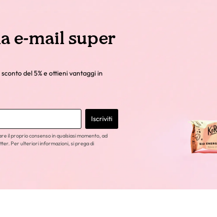
la e-mail super
 sconto del 5% e ottieni vantaggi in
Iscriviti
care il proprio consenso in qualsiasi momento, ad
tter. Per ulteriori informazioni, si prega di