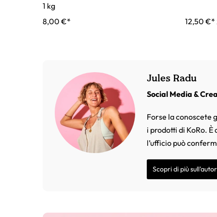
1 kg
8,00 €*
12,50 €*
Jules Radu
Social Media & Cre
Forse la conoscete g
i prodotti di KoRo. È
l’ufficio può confer
Scopri di più sull'auto