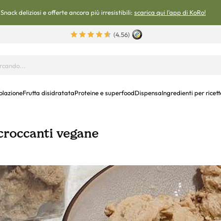
Snack deliziosi e offerte ancora più irresistibili:
scarica qui l'app di KoRo!
(4.56)
olazione
Frutta disidratata
Proteine e superfood
Dispensa
Ingredienti per ricett
 croccanti vegane