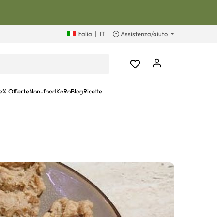
Italia
|
IT
Assistenza/aiuto
e
% Offerte
Non-food
KoRoBlog
Ricette