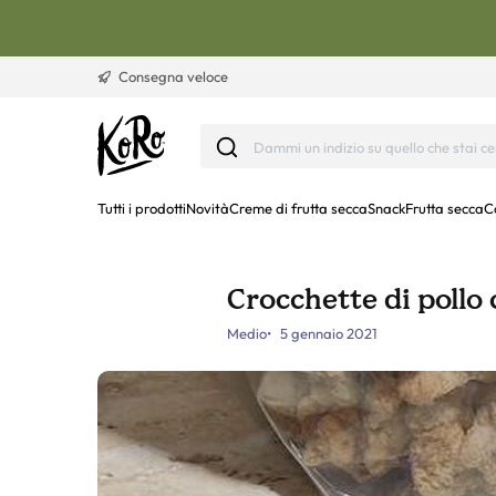
Vai al contenuto
Consegna veloce
Tutti i prodotti
Novità
Creme di frutta secca
Snack
Frutta secca
C
Crocchette di pollo
Medio
5 gennaio 2021