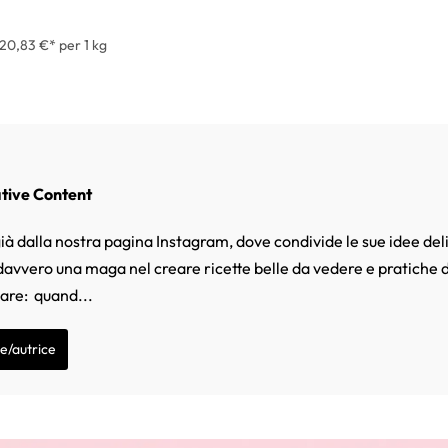
20,83 €* per 1 kg
ative Content
ià dalla nostra pagina Instagram, dove condivide le sue idee deli
 davvero una maga nel creare ricette belle da vedere e pratiche d
mare: quand...
re/autrice