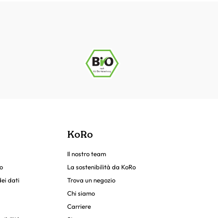
KoRo
Il nostro team
o
La sostenibilità da KoRo
ei dati
Trova un negozio
Chi siamo
Carriere