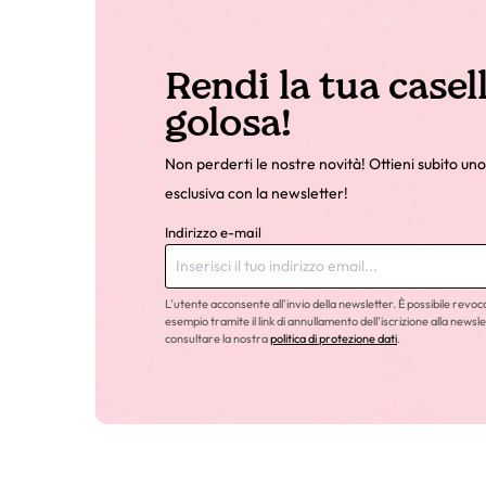
Rendi la tua casel
golosa!
Non perderti le nostre novità! Ottieni subito uno
esclusiva con la newsletter!
Indirizzo e-mail
L'utente acconsente all'invio della newsletter. È possibile revo
esempio tramite il link di annullamento dell'iscrizione alla newsle
consultare la nostra
politica di protezione dati
.