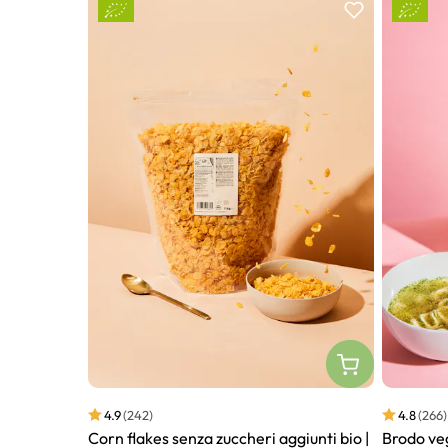
4.9
(242)
4.8
(266)
Corn flakes senza zuccheri aggiunti bio |
Brodo veg