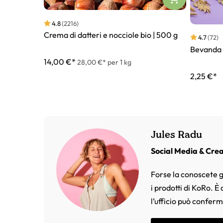
4.8
(2216)
Crema di datteri e nocciole bio | 500 g
4.7
(72)
Bevanda d
14,00 €*
28,00 €* per 1 kg
2,25 €*
Jules Radu
Social Media & Cre
Forse la conoscete g
i prodotti di KoRo. È
l’ufficio può confer