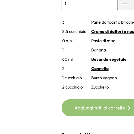
3
Pane da toast o brioch
2,5 cucchiaio
Crema di datteri e noc
0 q.b.
Pasta di miso
1
Banana
60 ml
Bevanda vegetale
2
Cannella
1 cucchiaio
Burro vegano
2 cucchiaio
Zucchero
Aggiungi tutti al carrello