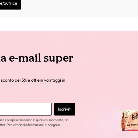
re/autrice
la e-mail super
 sconto del 5% e ottieni vantaggi in
Iscriviti
care il proprio consenso in qualsiasi momento, ad
tter. Per ulteriori informazioni, si prega di