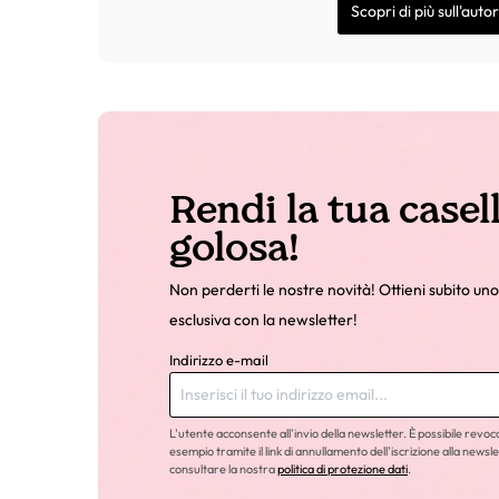
Scopri di più sull'auto
Rendi la tua casel
golosa!
Non perderti le nostre novità! Ottieni subito uno
esclusiva con la newsletter!
Indirizzo e-mail
L'utente acconsente all'invio della newsletter. È possibile revo
esempio tramite il link di annullamento dell'iscrizione alla newsle
consultare la nostra
politica di protezione dati
.