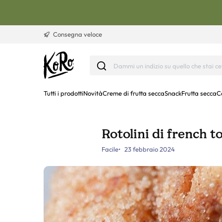
Vai al contenuto
Consegna veloce
Tutti i prodotti
Novità
Creme di frutta secca
Snack
Frutta secca
C
Rotolini di french t
Facile
23 febbraio 2024