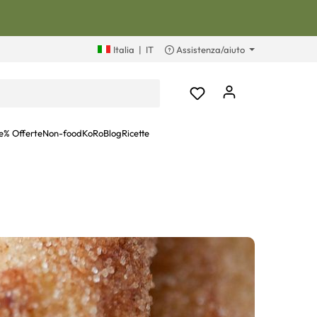
Italia
|
IT
Assistenza/aiuto
e
% Offerte
Non-food
KoRoBlog
Ricette