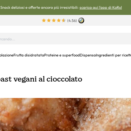
Snack deliziosi e offerte ancora più irresistibili:
scarica qui l'app di KoRo!
(4.56)
olazione
Frutta disidratata
Proteine e superfood
Dispensa
Ingredienti per ricett
oast vegani al cioccolato