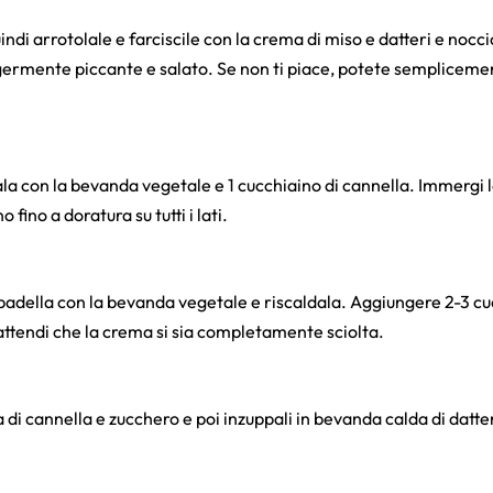
quindi arrotolale e farciscile con la crema di miso e datteri e nocc
ermente piccante e salato. Se non ti piace, potete semplicemen
la con la bevanda vegetale e 1 cucchiaino di cannella. Immergi l
fino a doratura su tutti i lati.
padella con la bevanda vegetale e riscaldala. Aggiungere 2-3 cuc
attendi che la crema si sia completamente sciolta.
a di cannella e zucchero e poi inzuppali in bevanda calda di datte