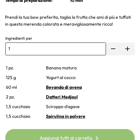
Tempo di preparazione:
10 min
Prendi la tua bow preferita, taglia la frutta che ami di più e tuffati
in questa merenda colorata e meravigliosamente ricca!
Ingredienti per
1 pz.
Banana matura
125 g
Yogurt al cocco
60 ml
Bevanda di avena
2 pz.
Datteri Medjoul
1,5 cucchiaio
Sciroppo d'agave
1,5 cucchiaio
Spirulina in polvere
Aggiungi tutti al carrello