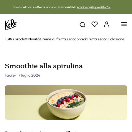
Vai al contenuto
Snack deliziosi e offerte ancora più irresistibili:
scarica qui l'app di KoRo!
Tutti i prodotti
Novità
Creme di frutta secca
Snack
Frutta secca
Colazione
Frut
Smoothie alla spirulina
Facile
7 luglio 2024