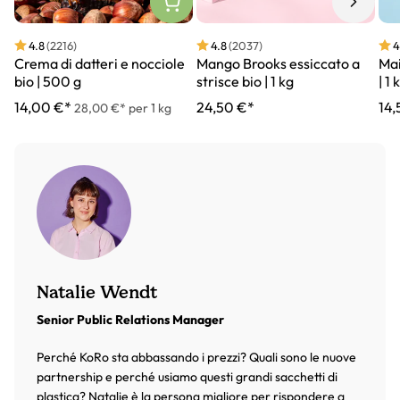
4.8
(2216)
4.8
(2037)
4
Crema di datteri e nocciole
Mango Brooks essiccato a
Mai
bio | 500 g
strisce bio | 1 kg
| 1 
14,00 €*
24,50 €*
14,
28,00 €* per 1 kg
Natalie Wendt
Senior Public Relations Manager
Perché KoRo sta abbassando i prezzi? Quali sono le nuove
partnership e perché usiamo questi grandi sacchetti di
plastica? Natalie è la persona migliore per rispondere a