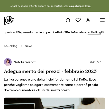
Vai al contenuto
Snack deliziosi e offerte ancora più irresistibili:
scarica qui l'app di KoRo!
 e superfood
Dispensa
Ingredienti per ricette
% Offerte
Non-food
KoRoBlog
Ricet
KoRoBlog
News
Natalie Wendt
31/01/23
Adeguamento dei prezzi - febbraio 2023
La trasparenza è uno dei principi fondamentali di KoRo. Ecco
perché vogliamo spiegare esattamente come e perché presto
dovremo aumentare alcuni dei nostri prezzi: