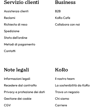
Servizio clienti
Business
Assistenza clienti
B2B
Reclami
KoRo Cafe
Richiesta di reso
Collabora con noi
Spedizione
Stato dell'ordine
Metodi di pagamento
Contatti
Note legali
KoRo
Informazioni legali
Il nostro team
Recedere dal contratto
La sostenibilità da KoRo
Privacy e protezione dei dati
Trova un negozio
Gestione dei cookie
Chi siamo
CGV
Carriere