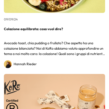
09/09/24
Colazione equilibrata: cosa vuol dire?
Avocado toast, chia pudding o frullato? Che aspetto ha una
colazione bilanciata? Noi di KoRo abbiamo voluto approfondire un
tema a noi molto caro: la colazione! Quali sono i gruppi di nutrienti
che sarebbe bene avere nel proprio piatto al mattino? Te lo
Hannah Rieder
diciamo in questo articolo, insieme a qualche golosa idea per le tue
prossime colazioni!