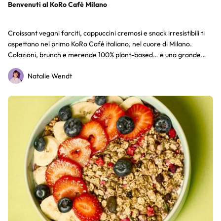
Benvenuti al KoRo Café Milano
Croissant vegani farciti, cappuccini cremosi e snack irresistibili ti
aspettano nel primo KoRo Café italiano, nel cuore di Milano.
Colazioni, brunch e merende 100% plant-based… e una grande
festa d’inaugurazione il 29 giugno con sorprese e golosità gratuite!
Natalie Wendt
Scopri tutto nell’articolo.