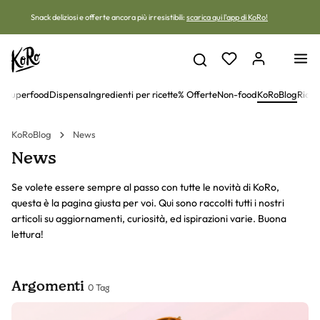
Vai al contenuto
Snack deliziosi e offerte ancora più irresistibili:
scarica qui l'app di KoRo!
 e superfood
Dispensa
Ingredienti per ricette
% Offerte
Non-food
KoRoBlog
Ricet
KoRoBlog
News
News
Se volete essere sempre al passo con tutte le novità di KoRo,
questa è la pagina giusta per voi. Qui sono raccolti tutti i nostri
articoli su aggiornamenti, curiosità, ed ispirazioni varie. Buona
lettura!
Argomenti
0 Tag