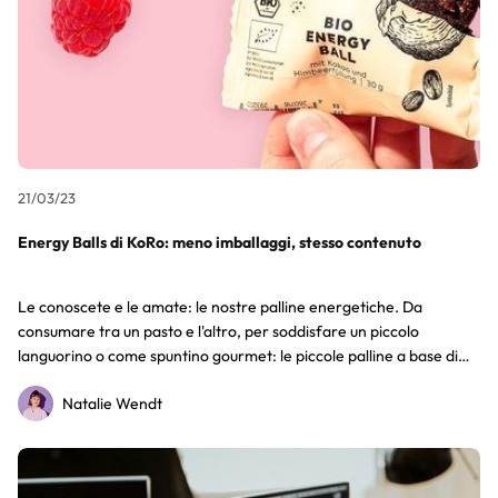
21/03/23
Energy Balls di KoRo: meno imballaggi, stesso contenuto
Le conoscete e le amate: le nostre palline energetiche. Da
consumare tra un pasto e l'altro, per soddisfare un piccolo
languorino o come spuntino gourmet: le piccole palline a base di
datteri e con tanti ingredienti deliziosi come il burro di noci, il cacao
Natalie Wendt
o gli anacardi sono un vero e proprio classico KoRo. Come
intenditori di KoRo, avrete notato che alcune delle nostre palline
energetiche hanno già una nuova confezione. Qui vi spieghiamo
perché d'ora in poi cambieranno tutte, passo dopo passo: