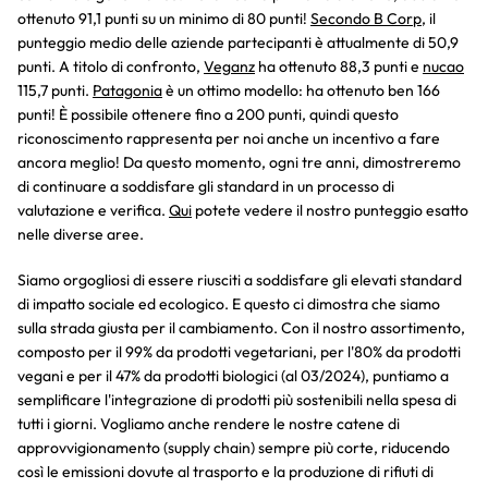
ottenuto 91,1 punti su un minimo di 80 punti!
Secondo B Corp
, il
punteggio medio delle aziende partecipanti è attualmente di 50,9
punti. A titolo di confronto,
Veganz
ha ottenuto 88,3 punti e
nucao
115,7 punti.
Patagonia
è un ottimo modello: ha ottenuto ben 166
punti! È possibile ottenere fino a 200 punti, quindi questo
riconoscimento rappresenta per noi anche un incentivo a fare
ancora meglio! Da questo momento, ogni tre anni, dimostreremo
di continuare a soddisfare gli standard in un processo di
valutazione e verifica.
Qui
potete vedere il nostro punteggio esatto
nelle diverse aree.
Siamo orgogliosi di essere riusciti a soddisfare gli elevati standard
di impatto sociale ed ecologico. E questo ci dimostra che siamo
sulla strada giusta per il cambiamento. Con il nostro assortimento,
composto per il 99% da prodotti vegetariani, per l'80% da prodotti
vegani e per il 47% da prodotti biologici (al 03/2024), puntiamo a
semplificare l'integrazione di prodotti più sostenibili nella spesa di
tutti i giorni. Vogliamo anche rendere le nostre catene di
approvvigionamento (supply chain) sempre più corte, riducendo
così le emissioni dovute al trasporto e la produzione di rifiuti di