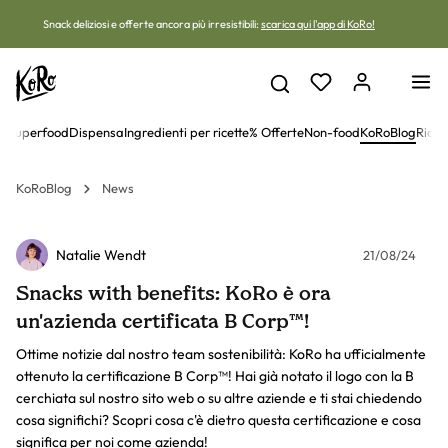
Vai al contenuto
Snack deliziosi e offerte ancora più irresistibili:
scarica qui l'app di KoRo!
 e superfood
Dispensa
Ingredienti per ricette
% Offerte
Non-food
KoRoBlog
Ricet
KoRoBlog
News
Natalie Wendt
21/08/24
Snacks with benefits: KoRo è ora
un'azienda certificata B Corp™!
Ottime notizie dal nostro team sostenibilità: KoRo ha ufficialmente
ottenuto la certificazione B Corp™! Hai già notato il logo con la B
cerchiata sul nostro sito web o su altre aziende e ti stai chiedendo
cosa significhi? Scopri cosa c'è dietro questa certificazione e cosa
significa per noi come azienda!