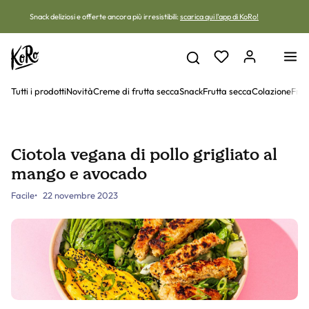
Vai al contenuto
Snack deliziosi e offerte ancora più irresistibili:
scarica qui l'app di KoRo!
Tutti i prodotti
Novità
Creme di frutta secca
Snack
Frutta secca
Colazione
Frut
Ciotola vegana di pollo grigliato al
mango e avocado
Facile
22 novembre 2023