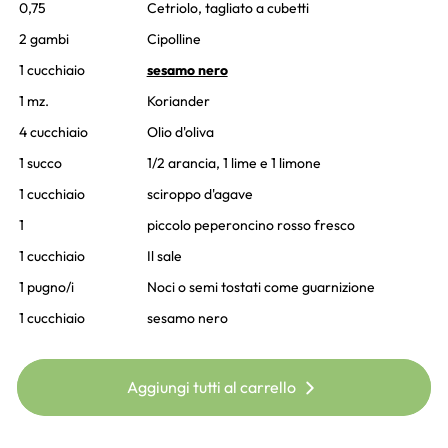
0,75
Cetriolo, tagliato a cubetti
2 gambi
Cipolline
1 cucchiaio
sesamo nero
1 mz.
Koriander
4 cucchiaio
Olio d'oliva
1 succo
1/2 arancia, 1 lime e 1 limone
1 cucchiaio
sciroppo d'agave
1
piccolo peperoncino rosso fresco
1 cucchiaio
Il sale
1 pugno/i
Noci o semi tostati come guarnizione
1 cucchiaio
sesamo nero
Aggiungi tutti al carrello