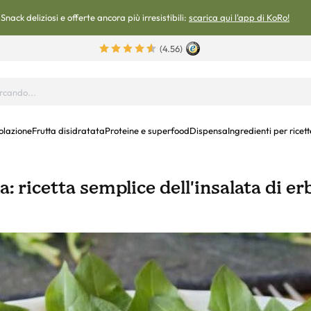
Snack deliziosi e offerte ancora più irresistibili:
scarica qui l'app di KoRo!
(4.56)
olazione
Frutta disidratata
Proteine e superfood
Dispensa
Ingredienti per ricett
a: ricetta semplice dell'insalata di er