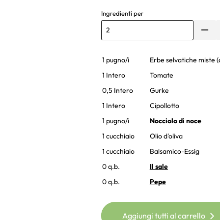
Ingredienti per
1 pugno/i
Erbe selvatiche miste (
1 Intero
Tomate
0,5 Intero
Gurke
1 Intero
Cipollotto
1 pugno/i
Nocciolo di noce
1 cucchiaio
Olio d'oliva
1 cucchiaio
Balsamico-Essig
0 q.b.
Il sale
0 q.b.
Pepe
Aggiungi tutti al carrello