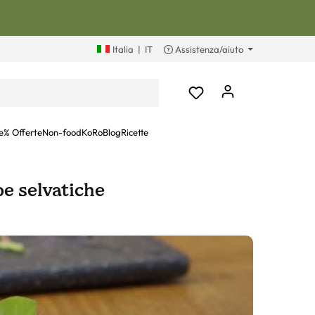
Italia
|
IT
Assistenza/aiuto
e
% Offerte
Non-food
KoRoBlog
Ricette
be selvatiche