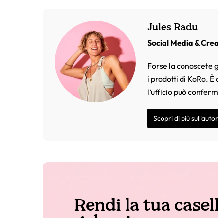
Jules Radu
Social Media & Cre
Forse la conoscete g
i prodotti di KoRo. È
l’ufficio può confer
Scopri di più sull'auto
Rendi la tua casel