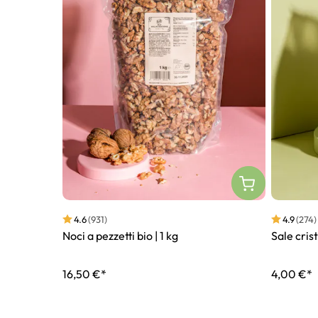
4.6
(931)
4.9
(274)
Noci a pezzetti bio | 1 kg
Sale crist
16,50 €*
4,00 €*