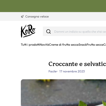
Vai al contenuto
Consegna veloce
Tutti i prodotti
Novità
Creme di frutta secca
Snack
Frutta secca
C
Croccante e selvatic
Facile
17 novembre 2023