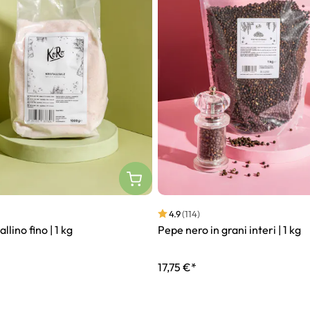
4.9
(114)
allino fino | 1 kg
Pepe nero in grani interi | 1 kg
17,75 €*