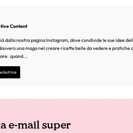
ative Content
ià dalla nostra pagina Instagram, dove condivide le sue idee deli
 davvero una maga nel creare ricette belle da vedere e pratiche d
mare: quand...
re/autrice
la e-mail super