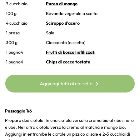
3 cucchiaio
Purea di mango
100 g
Bevanda vegetale a scelta
4 cucchiaio
Sciroppo d'acero
1 presa
Sale
300 g
Cioccolato (a scelta)
1 pugno/i
Frutti di bosco liofilizzati
1 pugno/i
Chips di cocco tostate
Aggiungi tutti al carrello
Passaggio 1/6
Prepara due ciotole. In una ciotola versa la crema bio al ribes nero
e ube. Nell'altra ciotola versa la crema al matcha e mango bio.
Aggiungi in entrambe le ciotole un pizzico di sale e 2-3 cucchiai di