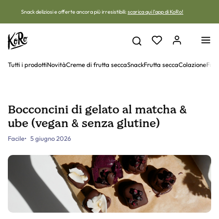
Vai al contenuto
Snack deliziosi e offerte ancora più irresistibili:
scarica qui l'app di KoRo!
Tutti i prodotti
Novità
Creme di frutta secca
Snack
Frutta secca
Colazione
Frut
Bocconcini di gelato al matcha &
ube (vegan & senza glutine)
Facile
5 giugno 2026