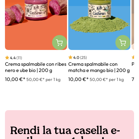
4.0
(25)
4
4.4
(11)
Crema spalmabile con
Pur
Crema spalmabile con ribes
matcha e mango bio | 200 g
nero e ube bio | 200 g
10,00 €*
7,7
10,00 €*
50,00 €* per 1 kg
50,00 €* per 1 kg
Rendi la tua casella e-