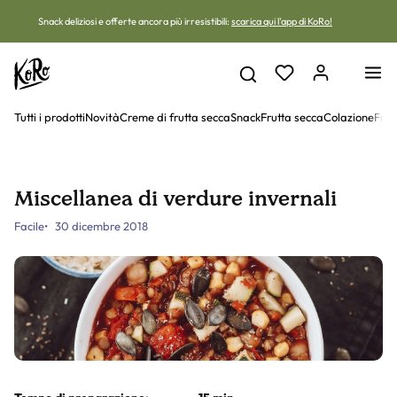
Vai al contenuto
Snack deliziosi e offerte ancora più irresistibili:
scarica qui l'app di KoRo!
Tutti i prodotti
Novità
Creme di frutta secca
Snack
Frutta secca
Colazione
Frut
Miscellanea di verdure invernali
Facile
30 dicembre 2018