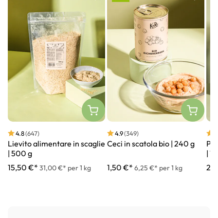
4.8
(647)
4.9
(349)
4
Lievito alimentare in scaglie
Ceci in scatola bio | 240 g
Pep
| 500 g
| 1 
15,50 €*
1,50 €*
24,
31,00 €* per 1 kg
6,25 €* per 1 kg