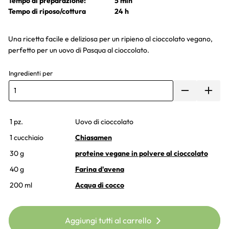
Tempo di preparazione:
5 min
Tempo di riposo/cottura
24 h
Una ricetta facile e deliziosa per un ripieno al cioccolato vegano,
perfetto per un uovo di Pasqua al cioccolato.
Ingredienti per
1 pz.
Uovo di cioccolato
1 cucchiaio
Chiasamen
30 g
proteine vegane in polvere al cioccolato
40 g
Farina d'avena
200 ml
Acqua di cocco
Aggiungi tutti al carrello