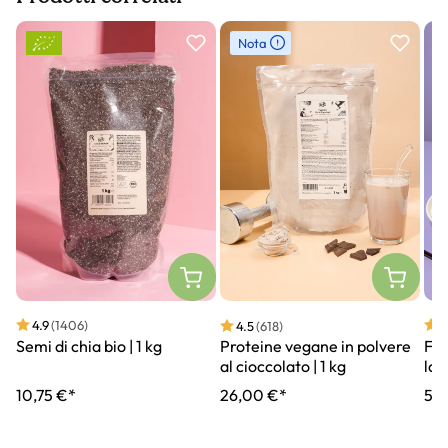
Slider prodotto
Nota
4.9
(1406)
4
4.5
(618)
Semi di chia bio | 1 kg
Fio
Proteine vegane in polvere
lar
al cioccolato | 1 kg
10,75 €*
5,5
26,00 €*