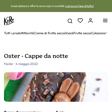
Vai al contenuto
Snack deliziosi e offerte ancora più irresistibili:
scarica qui l'app di KoRo!
Tutti i prodotti
Novità
Creme di frutta secca
Snack
Frutta secca
Colazione
Frut
Oster - Cappe da notte
Facile
4 maggio 2022