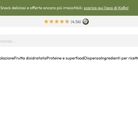
Snack deliziosi e offerte ancora più irresistibili:
scarica qui l'app di KoRo!
(4.56)
olazione
Frutta disidratata
Proteine e superfood
Dispensa
Ingredienti per ricett