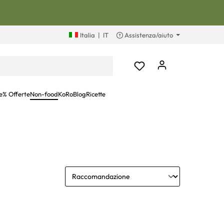
Italia
|
IT
Assistenza/aiuto
e
% Offerte
Non-food
KoRoBlog
Ricette