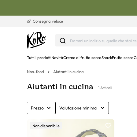
Vai al contenuto
Consegna veloce
Tutti i prodotti
Novità
Creme di frutta secca
Snack
Frutta secca
C
Non-food
Aiutanti in cucina
Aiutanti in cucina
1 Articoli
Prezzo
Valutazione minima
Non disponibile