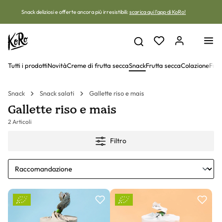
Vai al contenuto
Snack deliziosi e offerte ancora più irresistibili:
scarica qui l'app di KoRo!
Tutti i prodotti
Novità
Creme di frutta secca
Snack
Frutta secca
Colazione
Frut
Snack
Snack salati
Gallette riso e mais
Gallette riso e mais
2 Articoli
Filtro