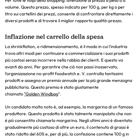
Per tutte le volpi dello shopping: attenzione al prezzo a peso o a
volume. Questo prezzo, spesso indicato per 100 g, per kg o per
litro sui cartellini dei prezzi, consente di confrontare direttamente i
diversi prodotti e di trovare il miglior rapporto qualità-prezzo.
Inflazione nel carrello della spesa
La shrinkflation, o ridimensionamento, è il modo in cui l'industria
trova altri modi per continuare a commercializzare i suoi prodotti
più costosi senza incorrere nella rabbia dei clienti. E questo va
avanti da anni. Per garantire che ciò non passi inosservato,
l'organizzazione no-profit foodwatch e. V. controlla tantissimi
prodotti e assegna un premio annuale per la più grande menzogna
pubblicitaria. Questo premio è stato giustamente
chiamato
"Golden Windbag
".
Un candidato molto noto è, ad esempio, la margarina di un famoso
produttore. Questo prodotto è stato talmente manipolato che non
è più consentito chiamarlo margarina. Negli ultimi anni è diventato
gradualmente più costoso di oltre un euro, il contenuto di grassi è
stato ridotto del 60% e, per di più, la confezione contiene 100 g in