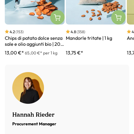
4.2
(153)
4.8
(358)
4
Chips di patata dolce senza
Mandorle tritate | 1 kg
Ana
sale e olio aggiunti bio | 200
g
13,00 €*
13,75 €*
13,
65,00 €* per 1 kg
Hannah Rieder
Procurement Manager