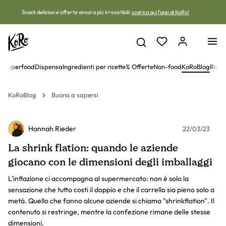
Vai al contenuto
Snack deliziosi e offerte ancora più irresistibili:
scarica qui l'app di KoRo!
 e superfood
Dispensa
Ingredienti per ricette
% Offerte
Non-food
KoRoBlog
Ricet
KoRoBlog
Buono a sapersi
Hannah Rieder
22/03/23
La shrink flation: quando le aziende
giocano con le dimensioni degli imballaggi
L'inflazione ci accompagna al supermercato: non è solo la
sensazione che tutto costi il doppio e che il carrello sia pieno solo a
metà. Quello che fanno alcune aziende si chiama "shrinkflation". Il
contenuto si restringe, mentre la confezione rimane delle stesse
dimensioni.