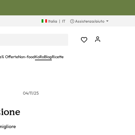
Italia
|
IT
Assistenza/aiuto
e
% Offerte
Non-food
KoRoBlog
Ricette
04/11/25
zione
migliore