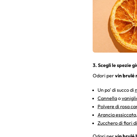
3. Scegli le spezie g
Odori per
vin brulé 
Un po' di succo di
m
Cannella
o
vanigli
Polvere di rosa ca
Arancia essiccata
Zucchero di fiori d
Odori per
vin brulé