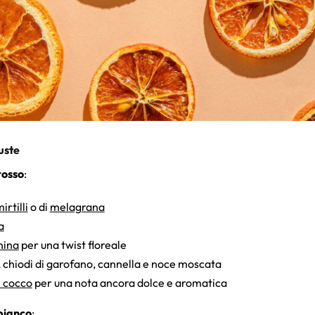
iuste
rosso
:
irtilli
o di
melagrana
a
nina
per una twist floreale
, chiodi di garofano, cannella e noce moscata
i cocco
per una nota ancora dolce e aromatica
 bianco
: