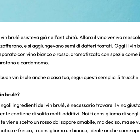
 vin brulé esisteva già nell'antichità. Allora il vino veniva mesco
afferano, e si aggiungevano semi di datteri tostati. Oggi il vin b
parato con vino bianco o rosso, aromatizzato con spezie come b
 garofano e cardamomo.
 buon vin brulé anche a casa tua, segui questi semplici 5 trucchi:
vin brulé?
ngoli ingredienti del vin brulé, è necessario trovare il vino giusto.
nte contiene di solito molti additivi. Noi ti consigliamo di scegl
e viene scelto un rosso dal sapore amabile, ma deciso, ma se 
matico e fresco, ti consigliamo un bianco, ideale anche come ape