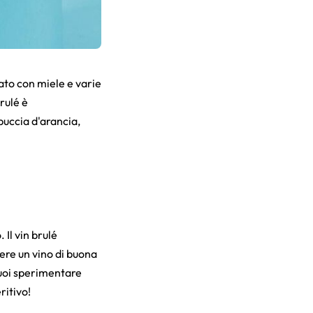
lato con miele e varie
rulé è
uccia d'arancia,
 Il vin brulé
iere un vino di buona
vuoi sperimentare
ritivo!