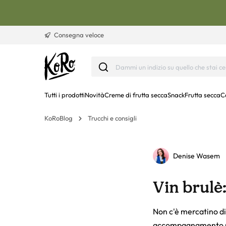
Vai al contenuto
Consegna veloce
Tutti i prodotti
Novità
Creme di frutta secca
Snack
Frutta secca
C
KoRoBlog
Trucchi e consigli
Denise Wasem
Vin brulè:
Non c'è mercatino di N
accompagnamento per