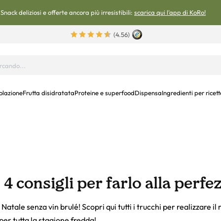
Snack deliziosi e offerte ancora più irresistibili:
scarica qui l'app di KoRo!
(4.56)
olazione
Frutta disidratata
Proteine e superfood
Dispensa
Ingredienti per ricett
 4 consigli per farlo alla perfe
atale senza vin brulé! Scopri qui tutti i trucchi per realizzare il 
 tutta la stagione fredda!