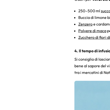
250–500 ml
succo
Buccia di limone b
Zenzero
e carda
Polvere di maca
pe
Zucchero di fiori d
4. Il tempo di infusi
Si consiglia di lasci
bene al sapore del v
tra i mercatini di Na