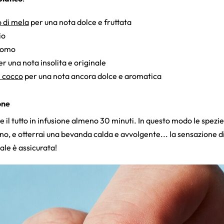
 di mela
per una nota dolce e fruttata
io
momo
r una nota insolita e originale
i cocco
per una nota ancora dolce e aromatica
one
are il tutto in infusione almeno 30 minuti. In questo modo le spe
ino, e otterrai una bevanda calda e avvolgente... la sensazione 
tale è assicurata!