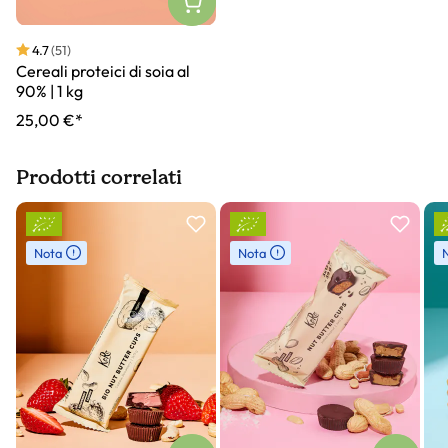
4.7
(51)
Cereali proteici di soia al
90% | 1 kg
25,00 €*
Prodotti correlati
Slider prodotto
Nota
Nota