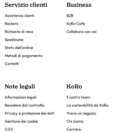
Servizio clienti
Business
Assistenza clienti
B2B
Reclami
KoRo Cafe
Richiesta di reso
Collabora con noi
Spedizione
Stato dell'ordine
Metodi di pagamento
Contatti
Note legali
KoRo
Informazioni legali
Il nostro team
Recedere dal contratto
La sostenibilità da KoRo
Privacy e protezione dei dati
Trova un negozio
Gestione dei cookie
Chi siamo
CGV
Carriere