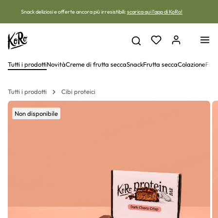
Vai al contenuto
Snack deliziosi e offerte ancora più irresistibili:
scarica qui l'app di KoRo!
Tutti i prodotti
Novità
Creme di frutta secca
Snack
Frutta secca
Colazione
Frut
Tutti i prodotti
Cibi proteici
Non disponibile