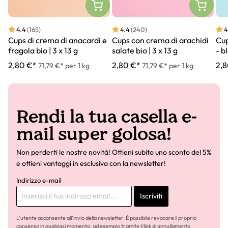
4.4
(165)
4.4
(240)
4
Cups di crema di anacardi e
Cups con crema di arachidi
Cup
fragola bio | 3 x 13 g
salate bio | 3 x 13 g
- b
2,80 €*
2,80 €*
2,8
71,79 €* per 1 kg
71,79 €* per 1 kg
Rendi la tua casella e-
mail super golosa!
Non perderti le nostre novità! Ottieni subito uno sconto del 5%
e ottieni vantaggi in esclusiva con la newsletter!
Indirizzo e-mail
Iscriviti
L'utente acconsente all'invio della newsletter. È possibile revocare il proprio
consenso in qualsiasi momento, ad esempio tramite il link di annullamento