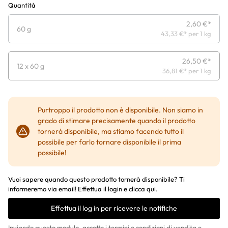
Quantità
2,60 €*
60 g
43,33 €* per 1 kg
26,50 €*
12 x 60 g
36,81 €* per 1 kg
Purtroppo il prodotto non è disponibile. Non siamo in
grado di stimare precisamente quando il prodotto
tornerà disponibile, ma stiamo facendo tutto il
possibile per farlo tornare disponibile il prima
possibile!
Vuoi sapere quando questo prodotto tornerà disponibile? Ti
informeremo via email! Effettua il login e clicca qui.
Effettua il log in per ricevere le notifiche
Inviando questo modulo, accetto i
termini e condizioni di vendita
e