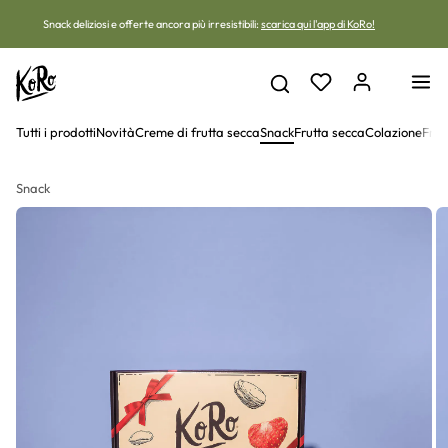
Vai al contenuto
Snack deliziosi e offerte ancora più irresistibili:
scarica qui l'app di KoRo!
Tutti i prodotti
Novità
Creme di frutta secca
Snack
Frutta secca
Colazione
Frut
Snack