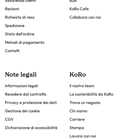
Assistenza clienti
B2B
Reclami
KoRo Cafe
Richiesta di reso
Collabora con noi
Spedizione
Stato dell'ordine
Metodi di pagamento
Contatti
Note legali
KoRo
Informazioni legali
Il nostro team
Recedere dal contratto
La sostenibilità da KoRo
Privacy e protezione dei dati
Trova un negozio
Gestione dei cookie
Chi siamo
CGV
Carriere
Dichiarazione di accessibilità
Stampa
Lavora con noi