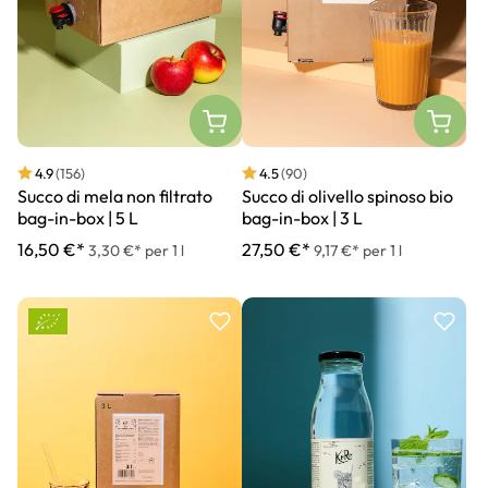
4.9
(156)
4.5
(90)
Succo di mela non filtrato
Succo di olivello spinoso bio
bag-in-box | 5 L
bag-in-box | 3 L
16,50 €*
27,50 €*
3,30 €* per 1 l
9,17 €* per 1 l