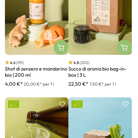
4.6
(191)
4.8
(200)
Shot di zenzero e mandarino
Succo di aronia bio bag-in-
bio | 200 ml
box | 3 L
4,00 €*
22,50 €*
20,00 €* per 1 l
7,50 €* per 1 l