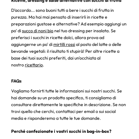
Ricette, dressing e salse alternative con succhi di frutta
D'accordo... sono buoni tutti a bere i succhi di frutta in
purezza. Ma hai mai pensato di inserirli in ricette e
preparazioni gustose e alternative? Ad esempio aggiungi un
po' di
succo di noni bio
nel tuo dressing per insalata. Se
preferisci i succhi in ricette dolci, allora prova ad
aggiungerne un po' di
mirtilli rossi
al posto del latte o delle
bevande vegetali: il risultato ti stupirà! Per altre ricette a
base dei tuoi succhi preferiti, dai un'occhiata al
nostro
ricettario
.
FAQs
Vogliamo fornirti tutte le informazioni sui nostri succhi. Se
hai domande su un prodotto specifico, ti consigliamo di
consultare direttamente le specifiche in descrizione. Se non
trovi quello che cerchi, contattaci per email o sui social
media e risponderemo a tutte le tue domande.
Perché confezionate i vostri succhi in bag-in-box?