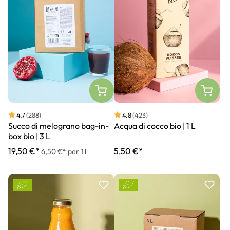
4.7
(288)
4.8
(423)
Succo di melograno bag-in-
Acqua di cocco bio | 1 L
box bio | 3 L
19,50 €*
5,50 €*
6,50 €* per 1 l