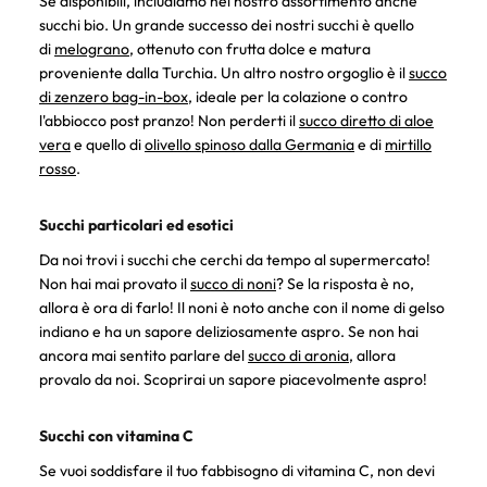
Se disponibili, includiamo nel nostro assortimento anche
succhi bio. Un grande successo dei nostri succhi è quello
di
melograno
, ottenuto con frutta dolce e matura
proveniente dalla Turchia. Un altro nostro orgoglio è il
succo
di zenzero bag-in-box
, ideale per la colazione o contro
l'abbiocco post pranzo! Non perderti il
succo diretto di aloe
vera
e quello di
olivello spinoso dalla Germania
e di
mirtillo
rosso
.
Succhi particolari ed esotici
Da noi trovi i succhi che cerchi da tempo al supermercato!
Non hai mai provato il
succo di noni
? Se la risposta è no,
allora è ora di farlo! Il noni è noto anche con il nome di gelso
indiano e ha un sapore deliziosamente aspro. Se non hai
ancora mai sentito parlare del
succo di aronia
, allora
provalo da noi. Scoprirai un sapore piacevolmente aspro!
Succhi con vitamina C
Se vuoi soddisfare il tuo fabbisogno di vitamina C, non devi