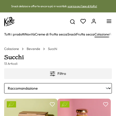
Vai al contenuto
Snack deliziosi e offerte ancora più irresistibili:
scarica qui l'app di KoRo!
Tutti i prodotti
Novità
Creme di frutta secca
Snack
Frutta secca
Colazione
Frut
Colazione
Bevande
Succhi
Succhi
13 Articoli
Filtro