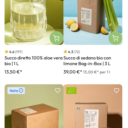
4.6
(197)
4.3
(72)
Succo diretto 100% aloe vera
Succo di sedano bio con
bio | 1 L
limone Bag-in-Box | 3 L
13,50 €*
39,00 €*
13,00 €* per 1 l
Nota