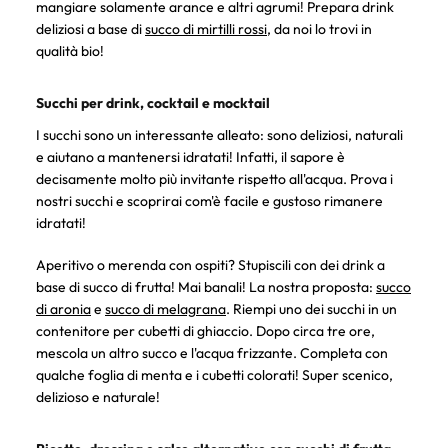
mangiare solamente arance e altri agrumi! Prepara drink
deliziosi a base di
succo di mirtilli rossi
, da noi lo trovi in
qualità bio!
Succhi per drink, cocktail e mocktail
I succhi sono un interessante alleato: sono deliziosi, naturali
e aiutano a mantenersi idratati! Infatti, il sapore è
decisamente molto più invitante rispetto all'acqua. Prova i
nostri succhi e scoprirai com'è facile e gustoso rimanere
idratati!
Aperitivo o merenda con ospiti? Stupiscili con dei drink a
base di succo di frutta! Mai banali! La nostra proposta:
succo
di aronia
e
succo di melagrana
. Riempi uno dei succhi in un
contenitore per cubetti di ghiaccio. Dopo circa tre ore,
mescola un altro succo e l'acqua frizzante. Completa con
qualche foglia di menta e i cubetti colorati! Super scenico,
delizioso e naturale!