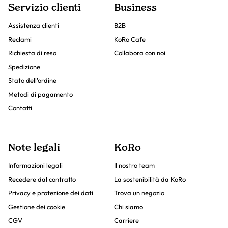
Servizio clienti
Business
Assistenza clienti
B2B
Reclami
KoRo Cafe
Richiesta di reso
Collabora con noi
Spedizione
Stato dell'ordine
Metodi di pagamento
Contatti
Note legali
KoRo
Informazioni legali
Il nostro team
Recedere dal contratto
La sostenibilità da KoRo
Privacy e protezione dei dati
Trova un negozio
Gestione dei cookie
Chi siamo
CGV
Carriere