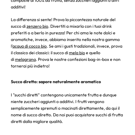
composte al 100% da frutta, senza zuccheri aggiunti o altri
additivi!
La differenza si sente! Prova la piccantezza naturale del
succo di
zenzero bio
. Divertiti a mixarla con i tuoi drink
preferiti o a berlo in purezza! Per chi ama le note dolci e
aromatiche, invece, abbiamo inserito nella nostra gamma
l'
acqua di cocco bio
. Se ami i gusti tradizionali, invece, prova
il classico dei classici:
il succo di
mela bio
e quello
di
melagrana
. Prova le nostre confezioni bag-in-box e non
tornerai più indietro!
Succo diretto: sapore naturalmente aromatico
I "succhi diretti" contengono unicamente frutta e dunque
niente zuccheri aggiunti o additivi. I frutti vengono
semplicemente spremuti o macinati direttamente, da qui il
nome di succo diretto. Da noi puoi acquistare succhi di frutta
diretti dalla migliore qualità.