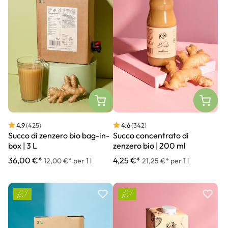
4.9
(425)
4.6
(342)
Succo di zenzero bio bag-in-
Succo concentrato di
box | 3 L
zenzero bio | 200 ml
36,00 €*
4,25 €*
12,00 €* per 1 l
21,25 €* per 1 l