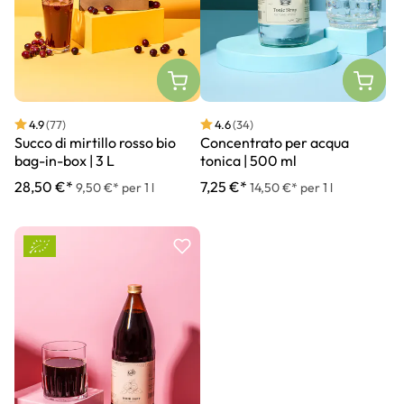
4.9
(77)
4.6
(34)
Succo di mirtillo rosso bio
Concentrato per acqua
bag-in-box | 3 L
tonica | 500 ml
28,50 €*
7,25 €*
9,50 €* per 1 l
14,50 €* per 1 l