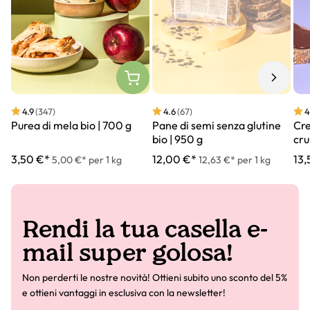
4.9
(347)
4.6
(67)
4
Purea di mela bio | 700 g
Pane di semi senza glutine
Cre
bio | 950 g
cru
3,50 €*
12,00 €*
13,
5,00 €* per 1 kg
12,63 €* per 1 kg
Rendi la tua casella e-
mail super golosa!
Non perderti le nostre novità! Ottieni subito uno sconto del 5%
e ottieni vantaggi in esclusiva con la newsletter!