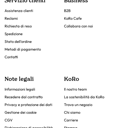
Servizio clienti
Business
Assistenza clienti
B2B
Reclami
KoRo Cafe
Richiesta di reso
Collabora con noi
Spedizione
Stato dell'ordine
Metodi di pagamento
Contatti
Note legali
KoRo
Informazioni legali
Il nostro team
Recedere dal contratto
La sostenibilità da KoRo
Privacy e protezione dei dati
Trova un negozio
Gestione dei cookie
Chi siamo
CGV
Carriere
Dichiarazione di accessibilità
Stampa