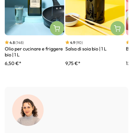
4.8
(148)
4.9
(90)
4
Olio per cucinare e friggere
Salsa di soia bio | 1 L
Bro
bio | 1 L
6,50 €*
9,75 €*
12,