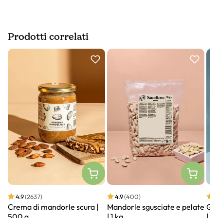
Prodotti correlati
Slider prodotto
4.9
(2637)
4.9
(400)
4
Crema di mandorle scura |
Mandorle sgusciate e pelate
Gra
500 g
| 1 kg
| 3