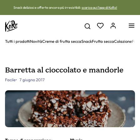
Vai al contenuto
Snack deliziosi e offerte ancora più irresistibili:
scarica qui l'app di KoRo!
Tutti i prodotti
Novità
Creme di frutta secca
Snack
Frutta secca
Colazione
Frut
Barretta al cioccolato e mandorle
Facile
7 giugno 2017