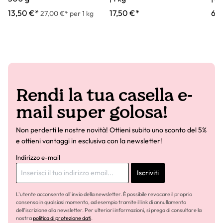
13,50 €*
17,50 €*
6,7
27,00 €* per 1 kg
Rendi la tua casella e-
mail super golosa!
Non perderti le nostre novità! Ottieni subito uno sconto del 5%
e ottieni vantaggi in esclusiva con la newsletter!
Indirizzo e-mail
Iscriviti
L'utente acconsente all'invio della newsletter. È possibile revocare il proprio
consenso in qualsiasi momento, ad esempio tramite il link di annullamento
dell'iscrizione alla newsletter. Per ulteriori informazioni, si prega di consultare la
nostra
politica di protezione dati
.