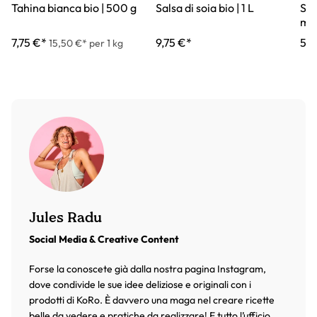
Tahina bianca bio | 500 g
Salsa di soia bio | 1 L
Sci
ml
7,75 €*
9,75 €*
5,5
15,50 €* per 1 kg
Jules Radu
Social Media & Creative Content
Forse la conoscete già dalla nostra pagina Instagram,
dove condivide le sue idee deliziose e originali con i
prodotti di KoRo. È davvero una maga nel creare ricette
belle da vedere e pratiche da realizzare! E tutto l’ufficio