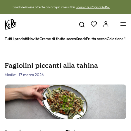
Vai al contenuto
Snack deliziosi e offerte ancora più irresistibili:
scarica qui l'app di KoRo!
Tutti i prodotti
Novità
Creme di frutta secca
Snack
Frutta secca
Colazione
Frut
Fagiolini piccanti alla tahina
Medio
17 marzo 2026