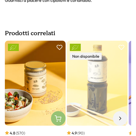
Guarnisci a piacere con cipollotti e coriandolo.
Prodotti correlati
Slider prodotto
Non disponibile
4.8
(570)
4.9
(90)
4