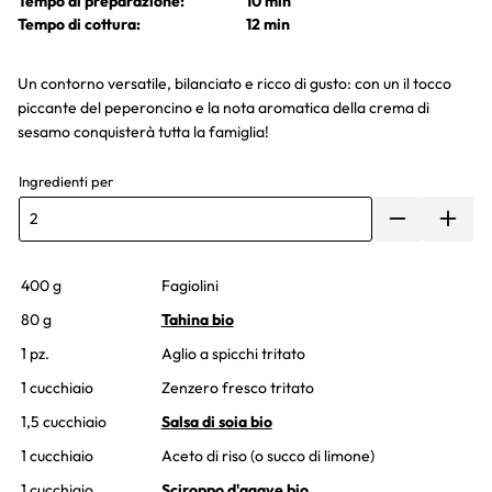
Tempo di preparazione:
10 min
Tempo di cottura:
12 min
Un contorno versatile, bilanciato e ricco di gusto: con un il tocco
piccante del peperoncino e la nota aromatica della crema di
sesamo conquisterà tutta la famiglia!
Ingredienti per
400 g
Fagiolini
80 g
Tahina bio
1 pz.
Aglio a spicchi tritato
1 cucchiaio
Zenzero fresco tritato
1,5 cucchiaio
Salsa di soia bio
1 cucchiaio
Aceto di riso (o succo di limone)
1 cucchiaio
Sciroppo d'agave bio