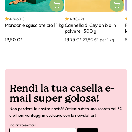
4.8
(605)
4.8
(572)
4
Mandorle sgusciate bio | 1 kg
Cannella di Ceylon bio in
Fio
polvere | 500 g
lar
19,50 €*
13,75 €*
5,5
27,50 €* per 1 kg
Rendi la tua casella e-
mail super golosa!
Non perderti le nostre novità! Ottieni subito uno sconto del 5%
e ottieni vantaggi in esclusiva con la newsletter!
Indirizzo e-mail