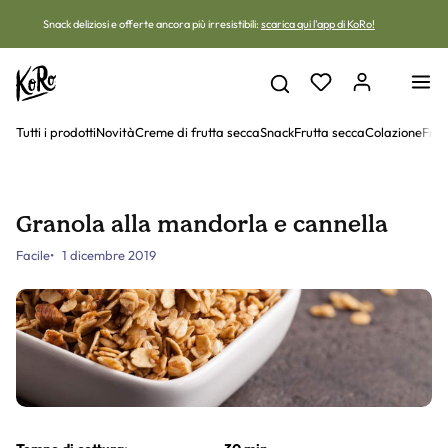
Vai al contenuto
Snack deliziosi e offerte ancora più irresistibili:
scarica qui l'app di KoRo!
Tutti i prodotti
Novità
Creme di frutta secca
Snack
Frutta secca
Colazione
Frut
Granola alla mandorla e cannella
Facile
1 dicembre 2019