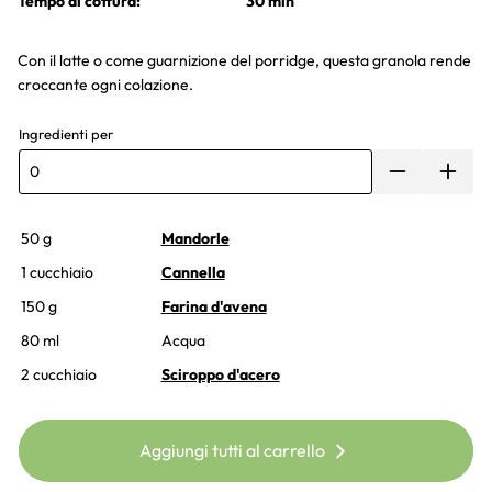
Tempo di cottura:
30 min
Con il latte o come guarnizione del porridge, questa granola rende
croccante ogni colazione.
Ingredienti per
50 g
Mandorle
1 cucchiaio
Cannella
150 g
Farina d'avena
80 ml
Acqua
2 cucchiaio
Sciroppo d'acero
Aggiungi tutti al carrello