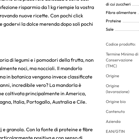
di cui zuccheri
nfezione risparmio da 1 kg riempie la vostra
Fibra alimentare
provando nuove ricette. Con pochi click
Proteine
e godervi la dolce merenda dopo soli pochi
Sale
Codice prodotto:
Termine Minimo di
ria di legumi e i pomodori della frutta, non
Conservazione
(TMC)
almente noci, ma noccioli. Il mandorlo
Origine
, ma in botanica vengono invece classificate
 anni, incredibile vero? La mandorla è
Origine
(lavorazione)
ne coltivata principalmente in America,
gna, Italia, Portogallo, Australia e Cile.
Origine bio
Contenuto
Azienda
i
e granola. Con la fonte di proteine e fibre
EAN/GTIN
 particolarmente positiva e con senso di