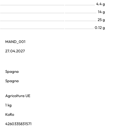
4.4 g
14 g
25 g
0.12 g
MAND_001
27.04.2027
Spagna
Spagna
Agricoltura UE
1 kg
KoRo
4260335831571