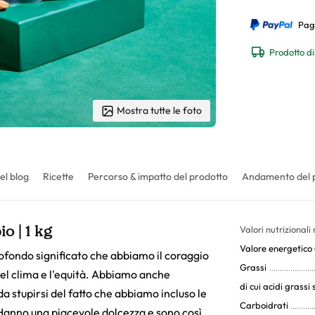
Pag
Prodotto di
Mostra tutte le foto
el blog
Ricette
Percorso & impatto del prodotto
Andamento del 
o | 1 kg
Valori nutrizionali
Valore energetico (
rofondo significato che abbiamo il coraggio
Grassi
del clima e l'equità. Abbiamo anche
di cui acidi grassi 
 da stupirsi del fatto che abbiamo incluso le
Carboidrati
Hanno una piacevole dolcezza e sono così