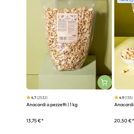
4.7
(2532)
4.9
(135)
Anacardi a pezzetti | 1 kg
Anacardi 
13,75 €*
20,50 €