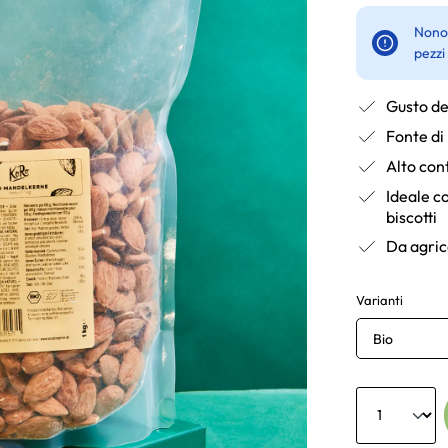
Nonos
pezzi
Gusto de
Fonte di 
Alto cont
Ideale c
biscotti
Da agric
Varianti
Bio
Anzahl