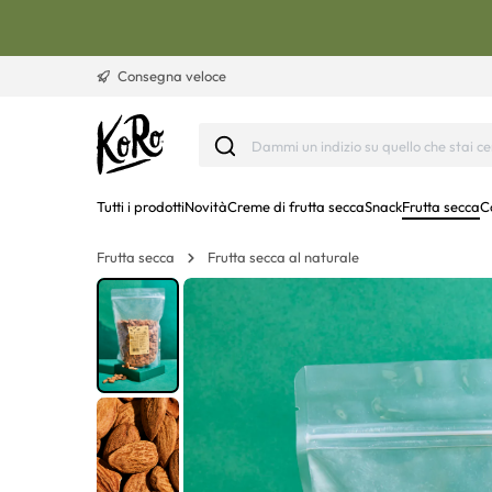
Vai al contenuto
Consegna veloce
Tutti i prodotti
Novità
Creme di frutta secca
Snack
Frutta secca
C
Frutta secca
Frutta secca al naturale