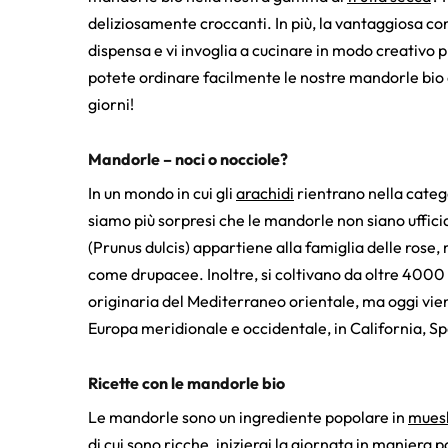
deliziosamente croccanti. In più, la vantaggiosa co
dispensa e vi invoglia a cucinare in modo creativo 
potete ordinare facilmente le nostre mandorle bio 
giorni!
Mandorle – noci o nocciole?
In un mondo in cui gli
arachidi
rientrano nella catego
siamo più sorpresi che le mandorle non siano uffici
(Prunus dulcis) appartiene alla famiglia delle rose
come drupacee. Inoltre, si coltivano da oltre 4000
originaria del Mediterraneo orientale, ma oggi vie
Europa meridionale e occidentale, in California, Spa
Ricette con le mandorle bio
Le mandorle sono un ingrediente popolare in
muesl
di cui sono ricche, inizierai la giornata in maniera