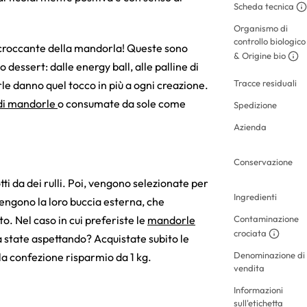
Scheda tecnica
Organismo di
controllo biologico
 croccante della mandorla! Queste sono
& Origine bio
o dessert: dalle energy ball, alle palline di
Tracce residuali
e danno quel tocco in più a ogni creazione.
di mandorle
o consumate da sole come
Spedizione
Azienda
Conservazione
ti da dei rulli. Poi, vengono selezionate per
Ingredienti
ngono la loro buccia esterna, che
o. Nel caso in cui preferiste le
mandorle
Contaminazione
crociata
 state aspettando? Acquistate subito le
Denominazione di
la confezione risparmio da 1 kg.
vendita
Informazioni
sull'etichetta