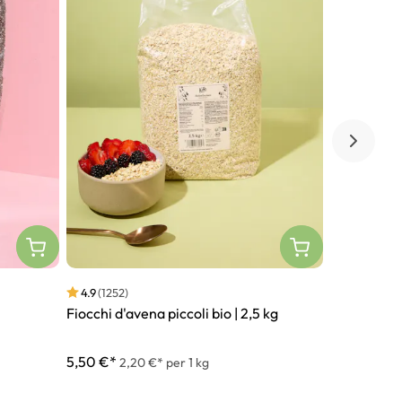
4.9
(1252)
4.7
(502)
Fiocchi d'avena piccoli bio | 2,5 kg
Nocciole le
1 kg
5,50 €*
28,75 €*
2,20 €* per 1 kg