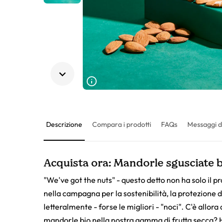
Descrizione
Compara i prodotti
FAQs
Messaggi d
Acquista ora: Mandorle sgusciate bi
"We've got the nuts" - questo detto non ha solo il p
nella campagna per la sostenibilità, la protezione 
letteralmente - forse le migliori - "noci". C'è allora
mandorle bio nella nostra gamma di
frutta secca
? 