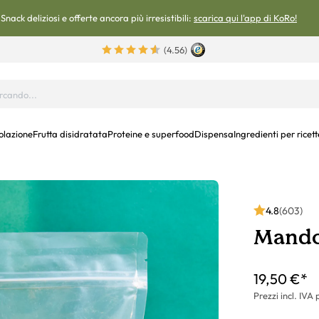
Snack deliziosi e offerte ancora più irresistibili:
scarica qui l'app di KoRo!
(4.56)
olazione
Frutta disidratata
Proteine e superfood
Dispensa
Ingredienti per ricett
4.8
(603)
Mandor
19,50 €*
Prezzi incl. IVA 