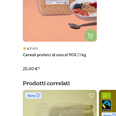
4.7
(49)
Cereali proteici di soia al 90% | 1 kg
25,00 €*
Prodotti correlati
Slider prodotto
Nota
Nota