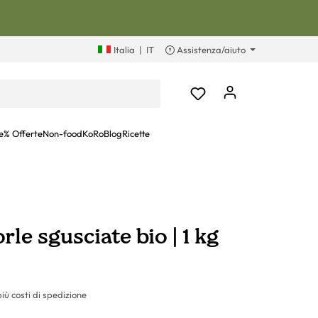
Italia
|
IT
Assistenza/aiuto
e
% Offerte
Non-food
KoRoBlog
Ricette
le sgusciate bio | 1 kg
più costi di spedizione