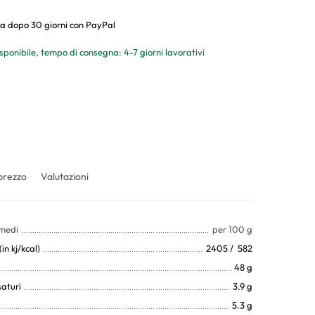
a dopo 30 giorni con PayPal
sponibile, tempo di consegna: 4-7 giorni lavorativi
prezzo
Valutazioni
 medi
per 100 g
in kj/kcal)
2405 / 582
48 g
saturi
3.9 g
5.3 g