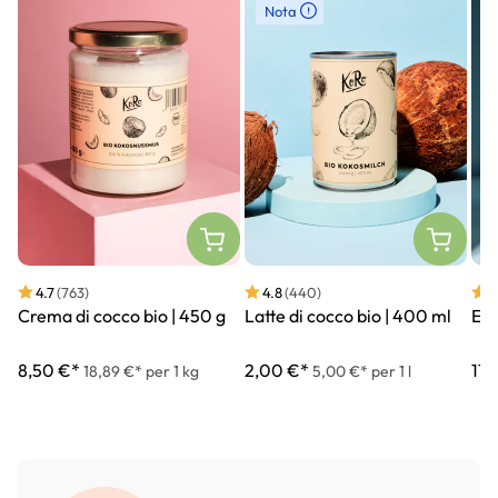
Nota
4.7
(763)
4.8
(440)
4
Crema di cocco bio | 450 g
Latte di cocco bio | 400 ml
Erit
8,50 €*
2,00 €*
11,
18,89 €* per 1 kg
5,00 €* per 1 l