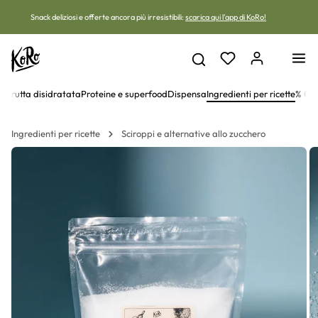
Vai al contenuto
Snack deliziosi e offerte ancora più irresistibili:
scarica qui l'app di KoRo!
ne
Frutta disidratata
Proteine e superfood
Dispensa
Ingredienti per ricette
% Off
Ingredienti per ricette
Sciroppi e alternative allo zucchero