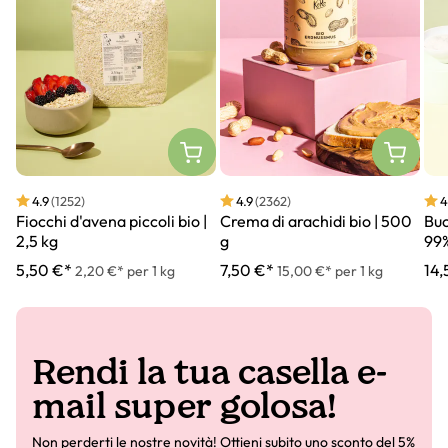
4.9
(1252)
4.9
(2362)
4
Fiocchi d'avena piccoli bio |
Crema di arachidi bio | 500
Buc
2,5 kg
g
99%
5,50 €*
7,50 €*
14,
2,20 €* per 1 kg
15,00 €* per 1 kg
Rendi la tua casella e-
mail super golosa!
Non perderti le nostre novità! Ottieni subito uno sconto del 5%