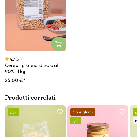
4.7
(51)
Cereali proteici di soia al
90% | 1 kg
25,00 €*
Prodotti correlati
Slider prodotto
Consigliato
N