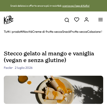
Vai al contenuto
Snack deliziosi e offerte ancora più irresistibili:
scarica qui l'app di KoRo!
Tutti i prodotti
Novità
Creme di frutta secca
Snack
Frutta secca
Colazione
Frut
Stecco gelato al mango e vaniglia
(vegan e senza glutine)
Facile
2 luglio 2026