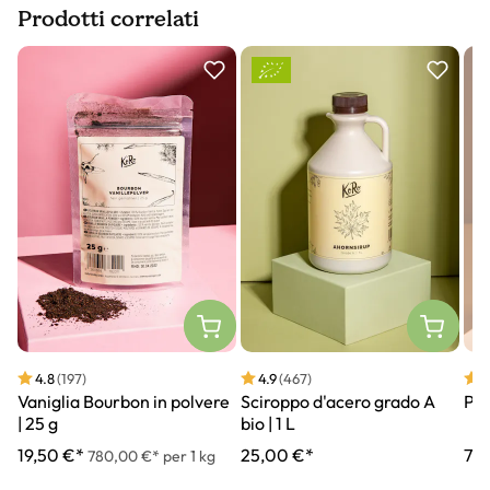
Prodotti correlati
Slider prodotto
N
4.8
(197)
4.9
(467)
4
Vaniglia Bourbon in polvere
Sciroppo d'acero grado A
Pur
| 25 g
bio | 1 L
19,50 €*
25,00 €*
7,7
780,00 €* per 1 kg