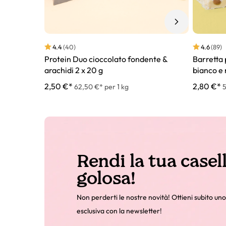
4.4
(40)
4.6
(89)
Protein Duo cioccolato fondente &
Barretta 
arachidi 2 x 20 g
bianco e 
2,50 €*
2,80 €*
62,50 €* per 1 kg
5
Rendi la tua casel
golosa!
Non perderti le nostre novità! Ottieni subito uno
esclusiva con la newsletter!