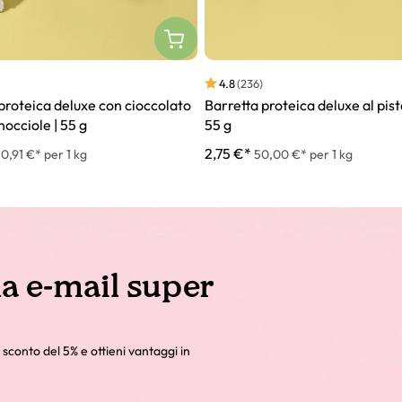
4.8
(236)
Barretta proteica deluxe al pist
proteica deluxe con cioccolato
55 g
nocciole | 55 g
2,75 €*
50,00 €* per 1 kg
0,91 €* per 1 kg
la e-mail super
 sconto del 5% e ottieni vantaggi in