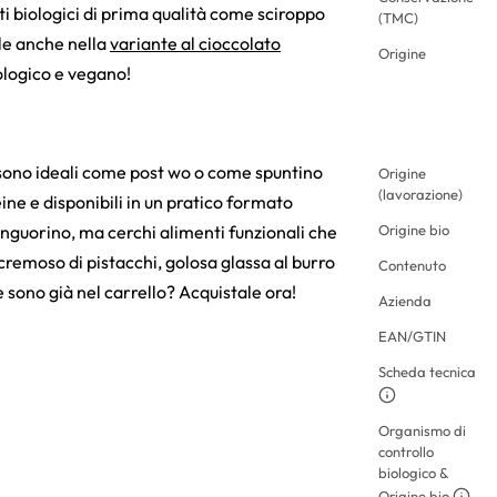
i biologici di prima qualità come sciroppo
(TMC)
ile anche nella
variante al cioccolato
Origine
iologico e vegano!
o sono ideali come post wo o come spuntino
Origine
(lavorazione)
ne e disponibili in un pratico formato
anguorino, ma cerchi alimenti funzionali che
Origine bio
 cremoso di pistacchi, golosa glassa al burro
Contenuto
 sono già nel carrello? Acquistale ora!
Azienda
EAN/GTIN
Scheda tecnica
Organismo di
controllo
biologico &
Origine bio