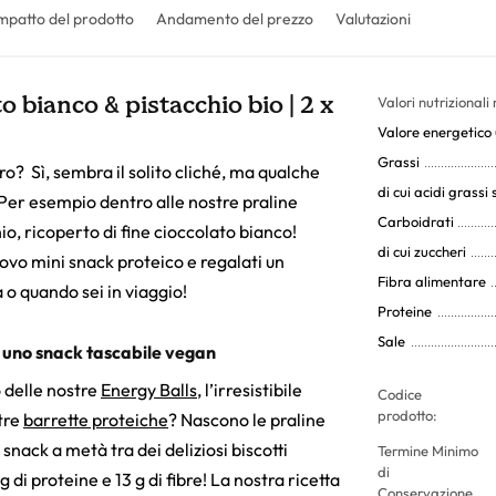
mpatto del prodotto
Andamento del prezzo
Valutazioni
o bianco & pistacchio bio | 2 x
Valori nutrizionali
Valore energetico (
Grassi
ro? Sì, sembra il solito cliché, ma qualche
di cui acidi grassi 
 Per esempio dentro alle nostre praline
Carboidrati
o, ricoperto di fine cioccolato bianco!
di cui zuccheri
uovo mini snack proteico e regalati un
Fibra alimentare
 o quando sei in viaggio!
Proteine
Sale
in uno snack tascabile vegan
 delle nostre
Energy Balls
, l’irresistibile
Codice
prodotto:
stre
barrette proteiche
? Nascono le praline
snack a metà tra dei deliziosi biscotti
Termine Minimo
di
 di proteine e 13 g di fibre! La nostra ricetta
Conservazione