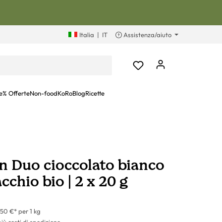
Italia
|
IT
Assistenza/aiuto
e
% Offerte
Non-food
KoRoBlog
Ricette
n Duo cioccolato bianco
cchio bio | 2 x 20 g
50 €* per 1 kg
più costi di spedizione