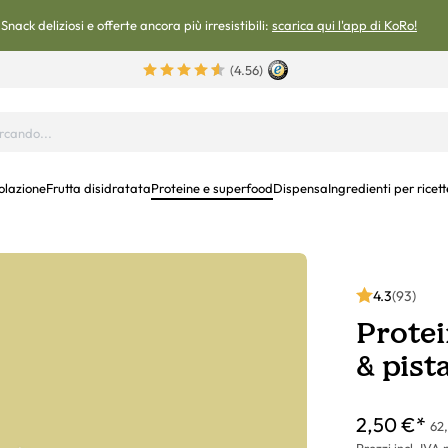
Snack deliziosi e offerte ancora più irresistibili:
scarica qui l'app di KoRo!
(4.56)
olazione
Frutta disidratata
Proteine e superfood
Dispensa
Ingredienti per ricett
4.3
(93)
Protei
& pista
2,50 €*
62,
Prezzi incl. IVA 