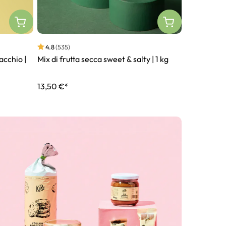
4.8
(535)
4.8
(61)
acchio |
Mix di frutta secca sweet & salty | 1 kg
Crema spalm
180 g
13,50 €*
9,00 €*
50,