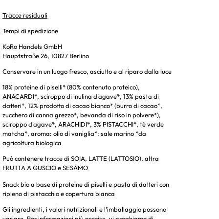
Tracce residuali
Tempi di spedizione
KoRo Handels GmbH
Hauptstraße 26, 10827 Berlino
Conservare in un luogo fresco, asciutto e al riparo dalla luce
18% proteine di piselli* (80% contenuto proteico),
ANACARDI*, sciroppo di inulina d'agave*, 13% pasta di
datteri*, 12% prodotto di cacao bianco* (burro di cacao*,
zucchero di canna grezzo*, bevanda di riso in polvere*),
sciroppo d'agave*, ARACHIDI*, 3% PISTACCHI*, tè verde
matcha*, aroma: olio di vaniglia*; sale marino *da
agricoltura biologica
Può contenere tracce di SOIA, LATTE (LATTOSIO), altra
FRUTTA A GUSCIO e SESAMO
Snack bio a base di proteine di piselli e pasta di datteri con
ripieno di pistacchio e copertura bianca
Gli ingredienti, i valori nutrizionali e l'imballaggio possono
variare. Per informazioni più precise, vi preghiamo di