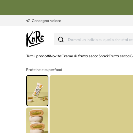
Vai al contenuto
Consegna veloce
Tutti i prodotti
Novità
Creme di frutta secca
Snack
Frutta secca
C
Proteine e superfood