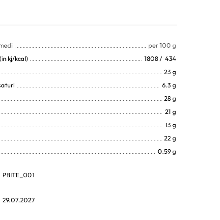
 medi
per 100 g
in kj/kcal)
1808 / 434
23 g
saturi
6.3 g
28 g
21 g
13 g
22 g
0.59 g
PBITE_001
29.07.2027