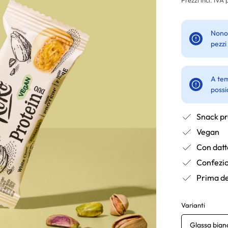
Nonos
pezzi
A tem
possi
Snack pr
Vegan
Con datt
Confezio
Prima de
Varianti
Glassa bianc