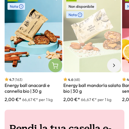
Nota
Non disponibile
Nota
4.7
(163)
4.6
(68)
4
Energy ball anacardi e
Energy ball mandorla salata
Bar
cannella bio | 30 g
bio | 30 g
sem
2,00 €*
2,00 €*
2,
66,67 €* per 1 kg
66,67 €* per 1 kg
Rendi la tua casella e-