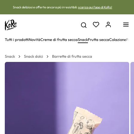
Vai al contenuto
Snack deliziosi e offerte ancora più irresistibili:
scarica qui l'app di KoRo!
Tutti i prodotti
Novità
Creme di frutta secca
Snack
Frutta secca
Colazione
Frut
Snack
Snack dolci
Barrette di frutta secca