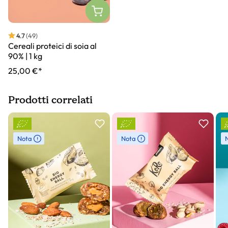
4.7
(49)
Cereali proteici di soia al
90% | 1 kg
25,00 €*
Prodotti correlati
Slider prodotto
Nota
Nota