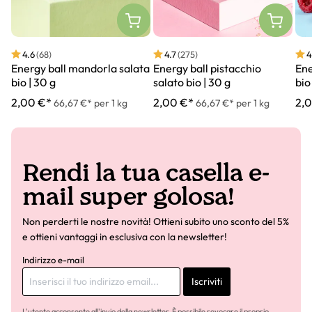
4.6
(68)
4.7
(275)
4
Energy ball mandorla salata
Energy ball pistacchio
Ene
bio | 30 g
salato bio | 30 g
bio
2,00 €*
2,00 €*
2,
66,67 €* per 1 kg
66,67 €* per 1 kg
Rendi la tua casella e-
mail super golosa!
Non perderti le nostre novità! Ottieni subito uno sconto del 5%
e ottieni vantaggi in esclusiva con la newsletter!
Indirizzo e-mail
Iscriviti
L'utente acconsente all'invio della newsletter. È possibile revocare il proprio