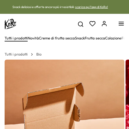
Vai al contenuto
Snack deliziosi e offerte ancora più irresistibili:
scarica qui l'app di KoRo!
Tutti i prodotti
Novità
Creme di frutta secca
Snack
Frutta secca
Colazione
Frut
Tutti i prodotti
Bio