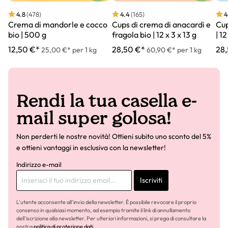
4.8
(478)
4.4
(165)
4
Crema di mandorle e cocco
Cups di crema di anacardi e
Cup
bio | 500 g
fragola bio | 12 x 3 x 13 g
| 12
12,50 €*
28,50 €*
28
25,00 €* per 1 kg
60,90 €* per 1 kg
Rendi la tua casella e-
mail super golosa!
Non perderti le nostre novità! Ottieni subito uno sconto del 5%
e ottieni vantaggi in esclusiva con la newsletter!
Indirizzo e-mail
Iscriviti
L'utente acconsente all'invio della newsletter. È possibile revocare il proprio
consenso in qualsiasi momento, ad esempio tramite il link di annullamento
dell'iscrizione alla newsletter. Per ulteriori informazioni, si prega di consultare la
nostra
politica di protezione dati
.