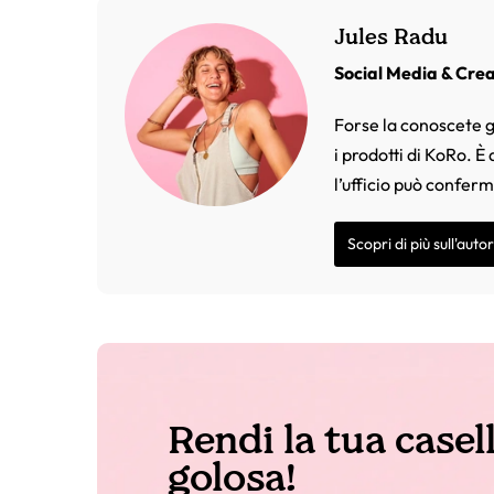
Jules Radu
Social Media & Cre
Forse la conoscete g
i prodotti di KoRo. È
l’ufficio può confer
Scopri di più sull'auto
Rendi la tua casel
golosa!