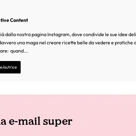
ative Content
ià dalla nostra pagina Instagram, dove condivide le sue idee deli
 davvero una maga nel creare ricette belle da vedere e pratiche d
mare: quand...
re/autrice
la e-mail super