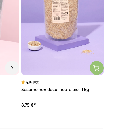
4.9
(192)
Sesamo non decorticato bio | 1 kg
8,75 €*