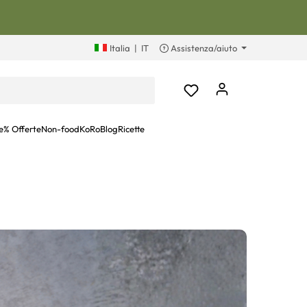
Italia
|
IT
Assistenza/aiuto
e
% Offerte
Non-food
KoRoBlog
Ricette