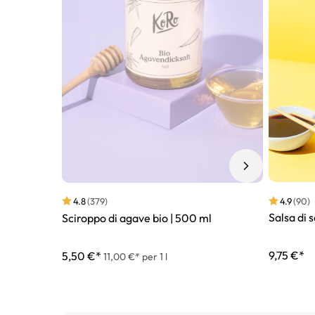
4.9
(90)
4.8
(379)
Salsa di s
Sciroppo di agave bio | 500 ml
9,75 €*
5,50 €*
11,00 €* per 1 l