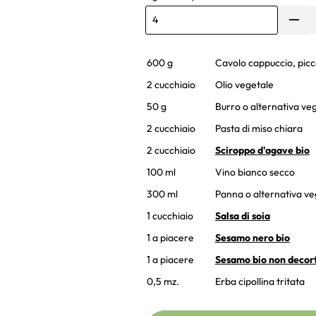
600 g
Cavolo cappuccio, picc
2 cucchiaio
Olio vegetale
50 g
Burro o alternativa ve
2 cucchiaio
Pasta di miso chiara
2 cucchiaio
Sciroppo d'agave bio
100 ml
Vino bianco secco
300 ml
Panna o alternativa ve
1 cucchiaio
Salsa di soia
1 a piacere
Sesamo nero bio
1 a piacere
Sesamo bio non decor
0,5 mz.
Erba cipollina tritata