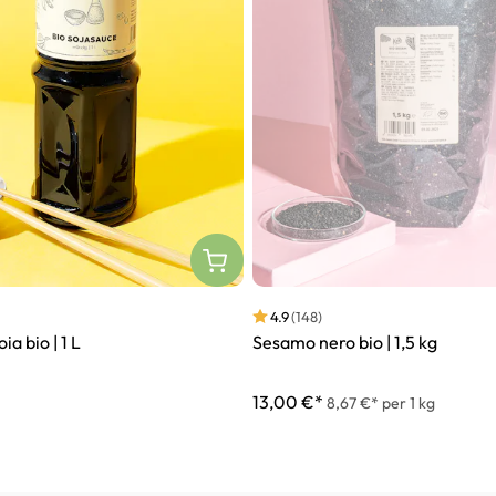
4.9
(148)
oia bio | 1 L
Sesamo nero bio | 1,5 kg
13,00 €*
8,67 €* per 1 kg