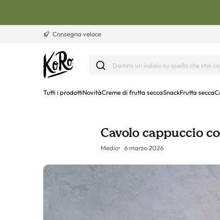
Vai al contenuto
Consegna veloce
Tutti i prodotti
Novità
Creme di frutta secca
Snack
Frutta secca
C
Cavolo cappuccio c
Medio
6 marzo 2026