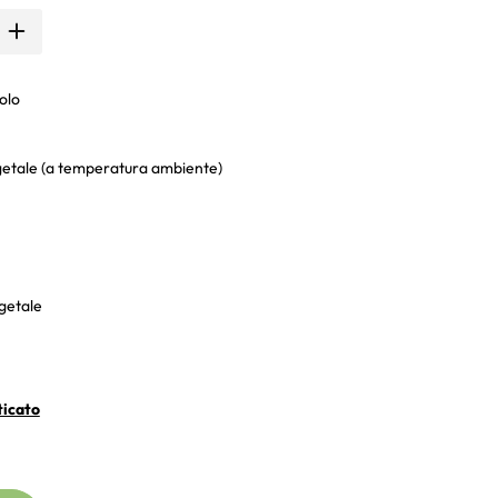
olo
getale (a temperatura ambiente)
getale
ticato