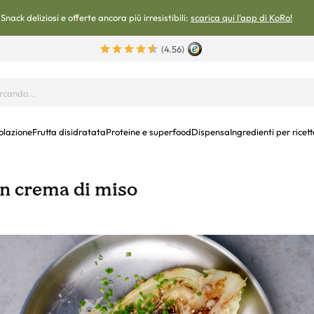
Snack deliziosi e offerte ancora più irresistibili:
scarica qui l'app di KoRo!
(4.56)
olazione
Frutta disidratata
Proteine e superfood
Dispensa
Ingredienti per ricett
on crema di miso