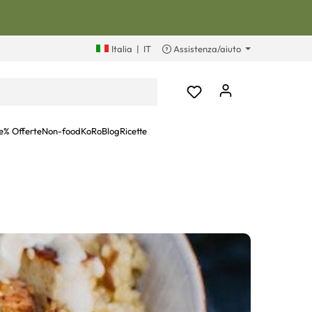
Italia
|
IT
Assistenza/aiuto
e
% Offerte
Non-food
KoRoBlog
Ricette