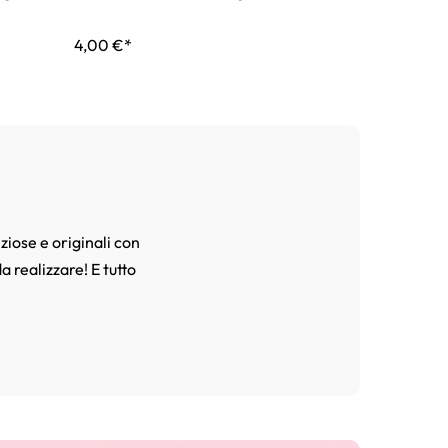
4,00 €*
7,75 €*
15,5
ziose e originali con
a realizzare! E tutto