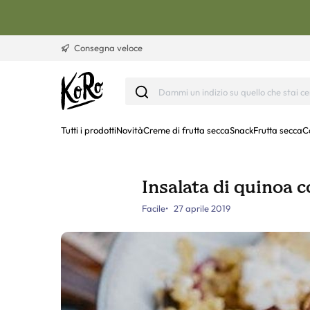
Vai al contenuto
Consegna veloce
Tutti i prodotti
Novità
Creme di frutta secca
Snack
Frutta secca
C
Insalata di quinoa 
Facile
27 aprile 2019