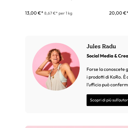
13,00 €*
20,00 €
8,67 €* per 1 kg
Jules Radu
Social Media & Cre
Forse la conoscete g
i prodotti di KoRo. È
l’ufficio può confer
Scopri di più sull'auto