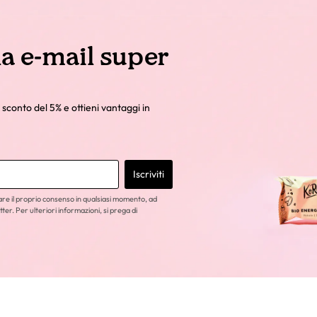
la e-mail super
 sconto del 5% e ottieni vantaggi in
Iscriviti
care il proprio consenso in qualsiasi momento, ad
tter. Per ulteriori informazioni, si prega di