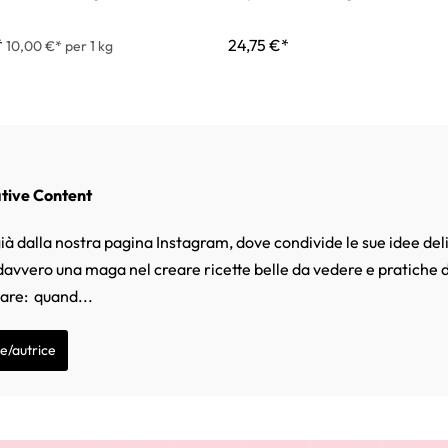
*
24,75 €*
10,00 €* per 1 kg
ative Content
ià dalla nostra pagina Instagram, dove condivide le sue idee deli
 davvero una maga nel creare ricette belle da vedere e pratiche d
mare: quand...
re/autrice