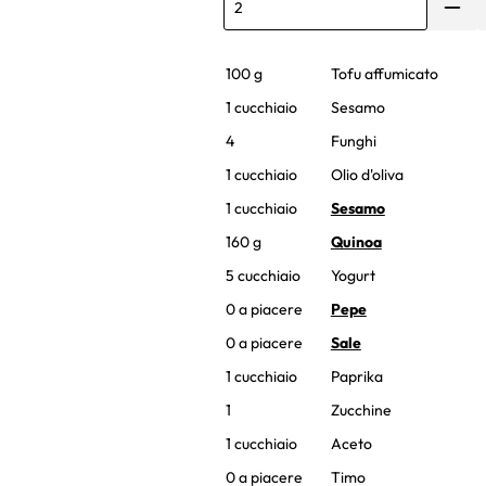
100 g
Tofu affumicato
1 cucchiaio
Sesamo
4
Funghi
1 cucchiaio
Olio d'oliva
1 cucchiaio
Sesamo
160 g
Quinoa
5 cucchiaio
Yogurt
0 a piacere
Pepe
0 a piacere
Sale
1 cucchiaio
Paprika
1
Zucchine
1 cucchiaio
Aceto
0 a piacere
Timo