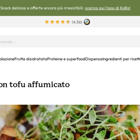
Snack deliziosi e offerte ancora più irresistibili:
scarica qui l'app di KoRo!
(4.56)
olazione
Frutta disidratata
Proteine e superfood
Dispensa
Ingredienti per ricett
con tofu affumicato