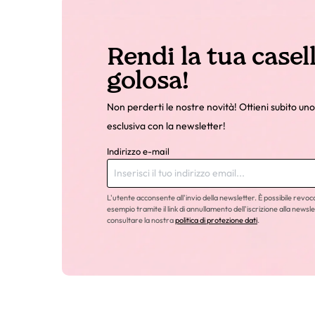
Rendi la tua casel
golosa!
Non perderti le nostre novità! Ottieni subito uno
esclusiva con la newsletter!
Indirizzo e-mail
L'utente acconsente all'invio della newsletter. È possibile revo
esempio tramite il link di annullamento dell'iscrizione alla newsle
consultare la nostra
politica di protezione dati
.