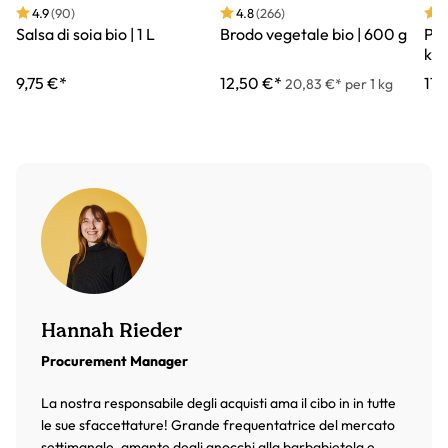
4.9
(90)
4.8
(266)
4
Salsa di soia bio | 1 L
Brodo vegetale bio | 600 g
Pep
kg
9,75 €*
12,50 €*
17,
20,83 €* per 1 kg
Hannah Rieder
Procurement Manager
La nostra responsabile degli acquisti ama il cibo in in tutte
le sue sfaccettature! Grande frequentatrice del mercato
settimanale, amante degli gnocchi alla barbabietola e