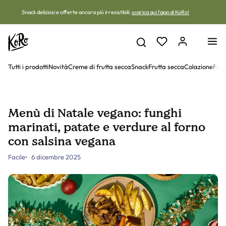
Vai al contenuto
Snack deliziosi e offerte ancora più irresistibili:
scarica qui l'app di KoRo!
Tutti i prodotti
Novità
Creme di frutta secca
Snack
Frutta secca
Colazione
Frut
Menù di Natale vegano: funghi
marinati, patate e verdure al forno
con salsina vegana
Facile
6 dicembre 2025