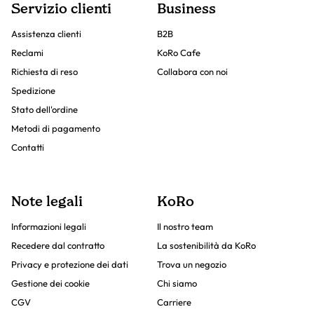
Servizio clienti
Business
Assistenza clienti
B2B
Reclami
KoRo Cafe
Richiesta di reso
Collabora con noi
Spedizione
Stato dell'ordine
Metodi di pagamento
Contatti
Note legali
KoRo
Informazioni legali
Il nostro team
Recedere dal contratto
La sostenibilità da KoRo
Privacy e protezione dei dati
Trova un negozio
Gestione dei cookie
Chi siamo
CGV
Carriere