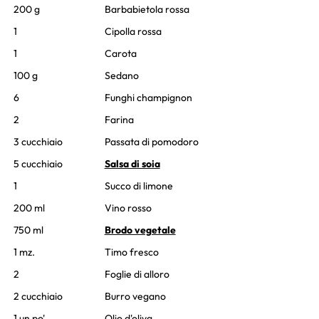
200 g
Barbabietola rossa
1
Cipolla rossa
1
Carota
100 g
Sedano
6
Funghi champignon
2
Farina
3 cucchiaio
Passata di pomodoro
5 cucchiaio
Salsa di soia
1
Succo di limone
200 ml
Vino rosso
750 ml
Brodo vegetale
1 mz.
Timo fresco
2
Foglie di alloro
2 cucchiaio
Burro vegano
1 un po'
Olio d'oliva