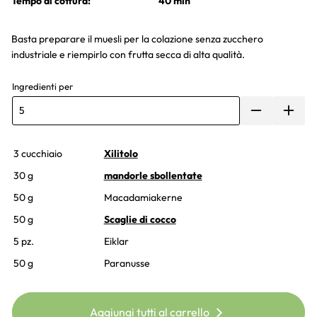
Tempo di cottura:
40 min
Basta preparare il muesli per la colazione senza zucchero
industriale e riempirlo con frutta secca di alta qualità.
Ingredienti per
3 cucchiaio
Xilitolo
30 g
mandorle sbollentate
50 g
Macadamiakerne
50 g
Scaglie di cocco
5 pz.
Eiklar
50 g
Paranusse
Aggiungi tutti al carrello