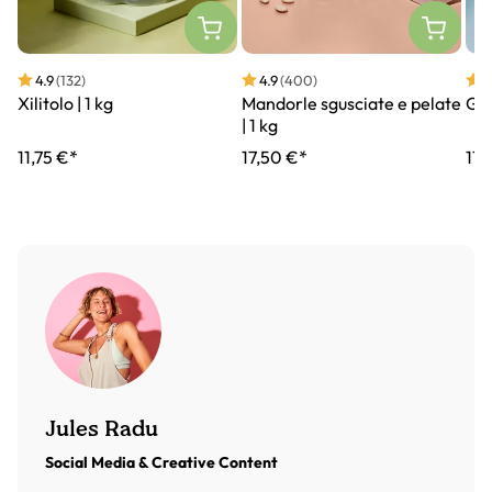
4.9
(132)
4.9
(400)
4
Xilitolo | 1 kg
Mandorle sgusciate e pelate
Gra
| 1 kg
11,75 €*
17,50 €*
11,
Jules Radu
Social Media & Creative Content