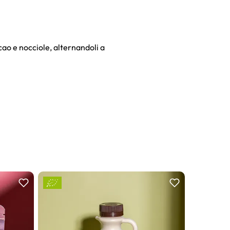
acao e nocciole, alternandoli a
Non dispon