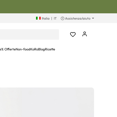
Italia
|
IT
Assistenza/aiuto
e
% Offerte
Non-food
KoRoBlog
Ricette