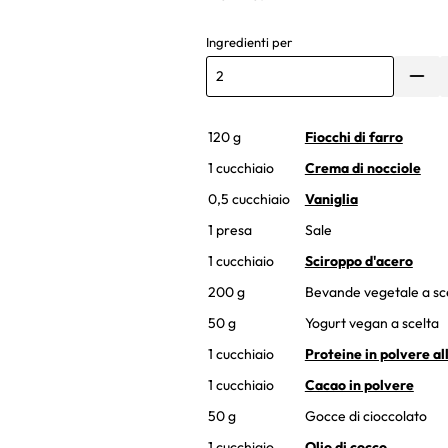
Ingredienti per
120 g
Fiocchi di farro
1 cucchiaio
Crema di nocciole
0,5 cucchiaio
Vaniglia
1 presa
Sale
1 cucchiaio
Sciroppo d'acero
200 g
Bevande vegetale a sc
50 g
Yogurt vegan a scelta
1 cucchiaio
Proteine in polvere al
1 cucchiaio
Cacao in polvere
50 g
Gocce di cioccolato
1 cucchiaio
Olio di cocco