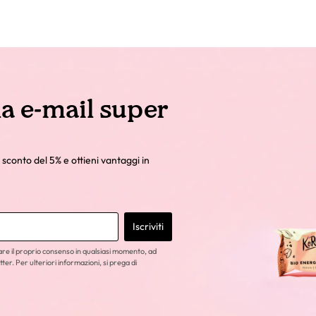
la e-mail super
 sconto del 5% e ottieni vantaggi in
Iscriviti
care il proprio consenso in qualsiasi momento, ad
tter. Per ulteriori informazioni, si prega di