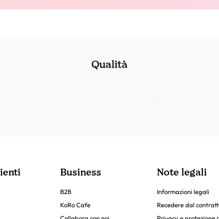
Qualità
ienti
Business
Note legali
B2B
Informazioni legali
KoRo Cafe
Recedere dal contratt
Collabora con noi
Privacy e protezione d