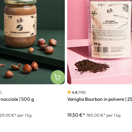
)
4.8
(198)
nocciole | 500 g
Vaniglia Bourbon in polvere | 2
19,50 €*
29,00 €* per 1 kg
780,00 €* per 1 kg