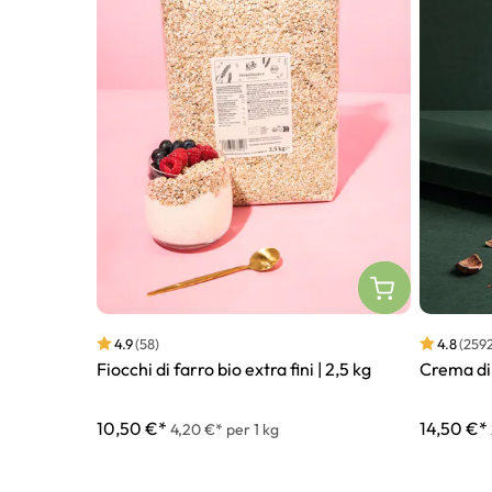
4.9
(58)
4.8
(2592
Fiocchi di farro bio extra fini | 2,5 kg
Crema di 
10,50 €*
14,50 €*
4,20 €* per 1 kg