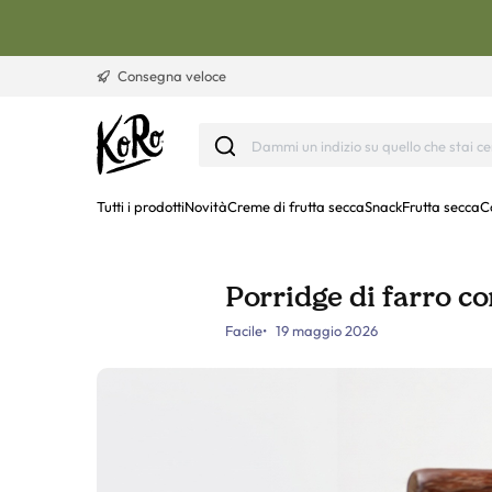
Vai al contenuto
Consegna veloce
Tutti i prodotti
Novità
Creme di frutta secca
Snack
Frutta secca
C
Porridge di farro co
Facile
19 maggio 2026