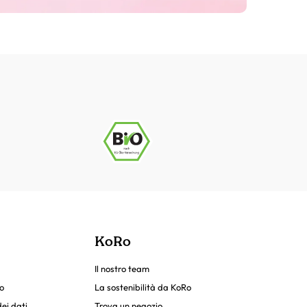
KoRo
Il nostro team
o
La sostenibilità da KoRo
ei dati
Trova un negozio