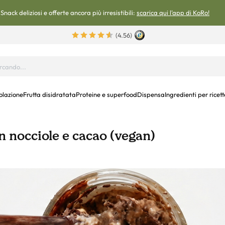
Snack deliziosi e offerte ancora più irresistibili:
scarica qui l'app di KoRo!
(4.56)
olazione
Frutta disidratata
Proteine e superfood
Dispensa
Ingredienti per ricett
n nocciole e cacao (vegan)