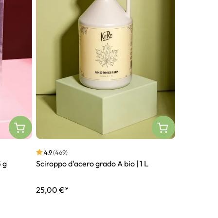
4.9
(469)
4.2
(100)
5 g
Sciroppo d'acero grado A bio | 1 L
Proteine v
nocciola | 1
25,00 €*
28,00 €*