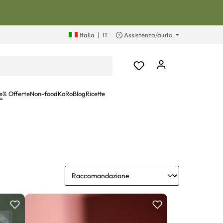
Italia
|
IT
Assistenza/aiuto
e
% Offerte
Non-food
KoRoBlog
Ricette