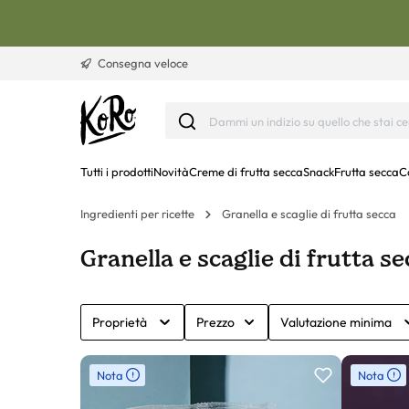
Vai al contenuto
Consegna veloce
Tutti i prodotti
Novità
Creme di frutta secca
Snack
Frutta secca
C
Ingredienti per ricette
Granella e scaglie di frutta secca
Granella e scaglie di frutta s
Proprietà
Prezzo
Valutazione minima
Nota
Nota