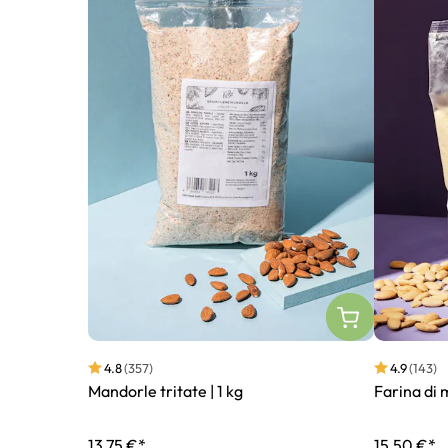
4.8
(357)
4.9
(143)
Mandorle tritate | 1 kg
Farina di 
13,75 €*
15,50 €*