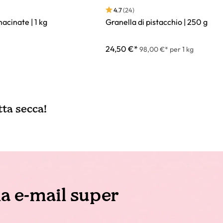
4.7
(24)
Granella di pistacchio | 250 g
acinate | 1 kg
24,50 €*
98,00 €* per 1 kg
tta secca!
la e-mail super