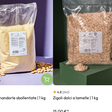
4.8
(242)
mandorle sbollentate | 1 kg
Zigoli dolci a lamelle | 1 kg
15,00 €*