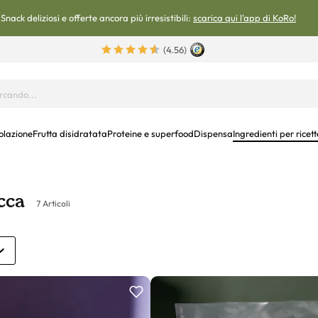
Snack deliziosi e offerte ancora più irresistibili:
scarica qui l'app di KoRo!
(4.56)
olazione
Frutta disidratata
Proteine e superfood
Dispensa
Ingredienti per ricett
ecca
7 Articoli