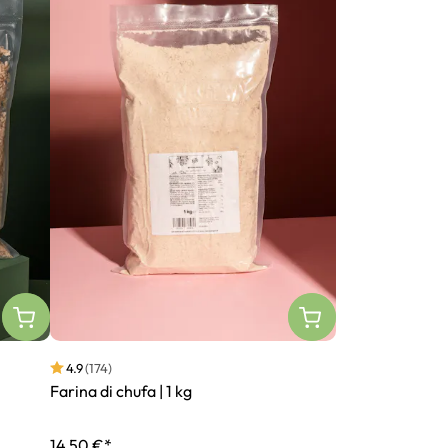
4.9
(174)
Farina di chufa | 1 kg
14,50 €*