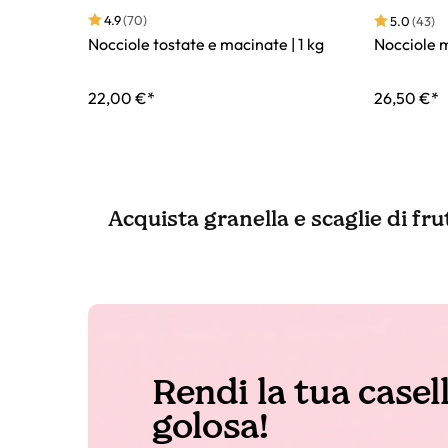
4.9
(70)
5.0
(43)
Nocciole tostate e macinate | 1 kg
Nocciole m
22,00 €*
26,50 €*
Acquista granella e scaglie di fru
Rendi la tua casel
golosa!