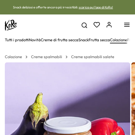
Vai al contenuto
Snack deliziosi e offerte ancora più irresistibili:
scarica qui l'app di KoRo!
Tutti i prodotti
Novità
Creme di frutta secca
Snack
Frutta secca
Colazione
Frut
Colazione
Creme spalmabili
Creme spalmabili salate