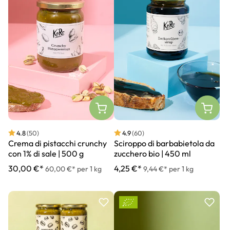
4.8
(50)
4.9
(60)
Crema di pistacchi crunchy
Sciroppo di barbabietola da
con 1% di sale | 500 g
zucchero bio | 450 ml
30,00 €*
4,25 €*
60,00 €* per 1 kg
9,44 €* per 1 kg