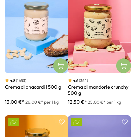
4.8
(1653)
4.6
(364)
Crema di anacardi | 500 g
Crema di mandorle crunchy |
500 g
13,00 €*
12,50 €*
26,00 €* per 1 kg
25,00 €* per 1 kg