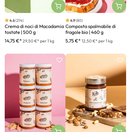
4.6
(214)
4.9
(80)
Crema di noci di Macadamia
Composta spalmabile di
tostate | 500 g
fragole bio | 460 g
14,75 €*
5,75 €*
29,50 €* per 1 kg
12,50 €* per 1 kg