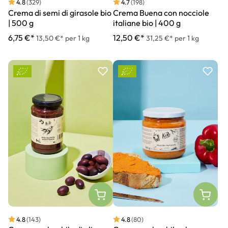
4.8
(329)
4.7
(198)
Crema di semi di girasole bio
Crema Buena con nocciole
| 500 g
italiane bio | 400 g
6,75 €*
12,50 €*
13,50 €* per 1 kg
31,25 €* per 1 kg
4.8
(143)
4.8
(80)