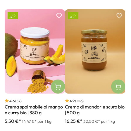
4.6
(57)
4.9
(106)
Crema spalmabile al mango
Crema di mandorle scura bio
e curry bio | 380 g
| 500 g
5,50 €*
16,25 €*
14,47 €* per 1 kg
32,50 €* per 1 kg