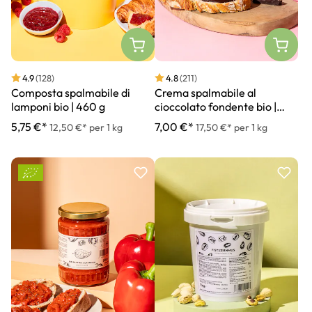
4.9
(128)
4.8
(211)
Composta spalmabile di
Crema spalmabile al
lamponi bio | 460 g
cioccolato fondente bio |
400 g
5,75 €*
7,00 €*
12,50 €* per 1 kg
17,50 €* per 1 kg