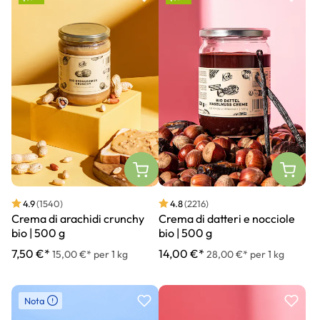
4.9
(1540)
4.8
(2216)
Crema di arachidi crunchy
Crema di datteri e nocciole
bio | 500 g
bio | 500 g
7,50 €*
14,00 €*
15,00 €* per 1 kg
28,00 €* per 1 kg
Nota