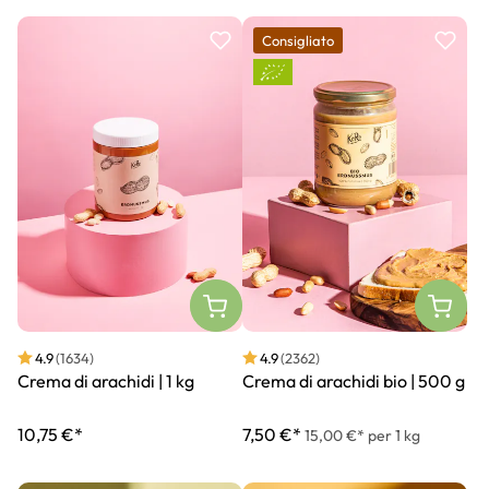
Consigliato
4.9
(1634)
4.9
(2362)
Crema di arachidi | 1 kg
Crema di arachidi bio | 500 g
10,75 €*
7,50 €*
15,00 €* per 1 kg