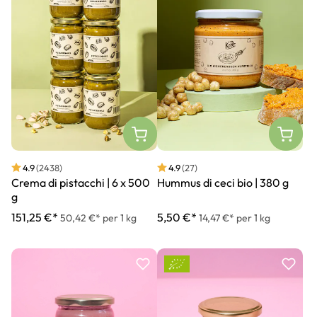
4.9
(2438)
4.9
(27)
Crema di pistacchi | 6 x 500
Hummus di ceci bio | 380 g
g
151,25 €*
5,50 €*
50,42 €* per 1 kg
14,47 €* per 1 kg