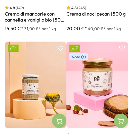
4.8
(149)
4.8
(245)
Crema di mandorle con
Crema di noci pecan | 500 g
cannella e vaniglia bio | 500
g
15,50 €*
20,00 €*
31,00 €* per 1 kg
40,00 €* per 1 kg
Nota