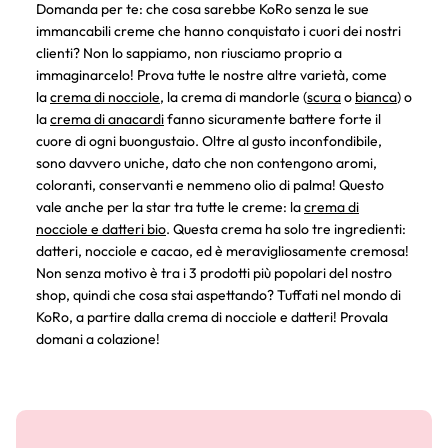
Domanda per te: che cosa sarebbe KoRo senza le sue
immancabili creme che hanno conquistato i cuori dei nostri
clienti? Non lo sappiamo, non riusciamo proprio a
immaginarcelo! Prova tutte le nostre altre varietà, come
la
crema di nocciole
, la crema di mandorle (
scura
o
bianca
) o
la
crema di anacardi
fanno sicuramente battere forte il
cuore di ogni buongustaio. Oltre al gusto inconfondibile,
sono davvero uniche, dato che non contengono aromi,
coloranti, conservanti e nemmeno olio di palma! Questo
vale anche per la star tra tutte le creme: la
crema di
nocciole e datteri bio
. Questa crema ha solo tre ingredienti:
datteri, nocciole e cacao, ed è meravigliosamente cremosa!
Non senza motivo è tra i 3 prodotti più popolari del nostro
shop, quindi che cosa stai aspettando? Tuffati nel mondo di
KoRo, a partire dalla crema di nocciole e datteri! Provala
domani a colazione!