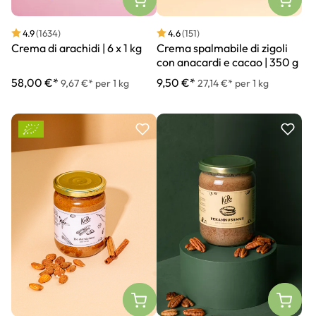
4.9
(1634)
4.6
(151)
Crema di arachidi | 6 x 1 kg
Crema spalmabile di zigoli
con anacardi e cacao | 350 g
58,00 €*
9,50 €*
9,67 €* per 1 kg
27,14 €* per 1 kg