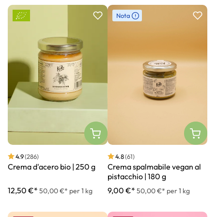
Nota
4.9
(286)
4.8
(61)
Crema d'acero bio | 250 g
Crema spalmabile vegan al
pistacchio | 180 g
12,50 €*
9,00 €*
50,00 €* per 1 kg
50,00 €* per 1 kg