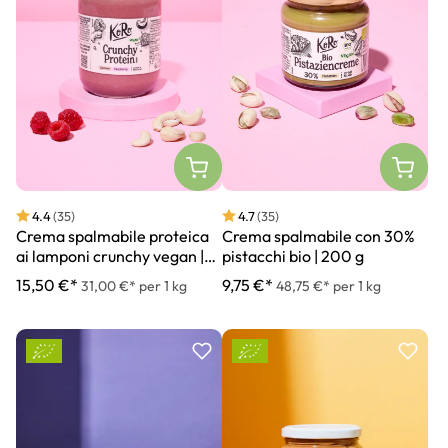
4.4
(35)
4.7
(35)
Crema spalmabile proteica
Crema spalmabile con 30%
ai lamponi crunchy vegan |
pistacchi bio | 200 g
500 g
15,50 €*
9,75 €*
31,00 €* per 1 kg
48,75 €* per 1 kg