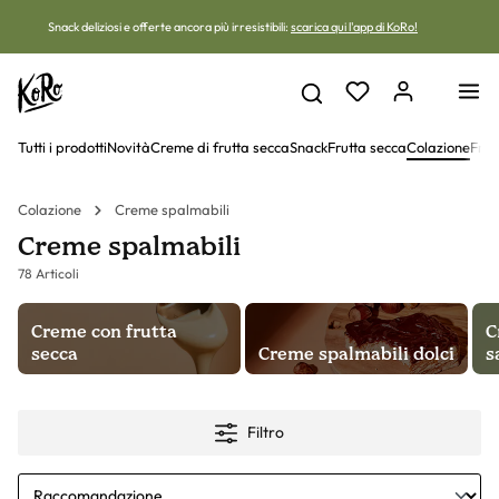
Vai al contenuto
Snack deliziosi e offerte ancora più irresistibili:
scarica qui l'app di KoRo!
Tutti i prodotti
Novità
Creme di frutta secca
Snack
Frutta secca
Colazione
Frut
Colazione
Creme spalmabili
Creme spalmabili
78 Articoli
Creme con frutta
C
secca
Creme spalmabili dolci
s
Filtro