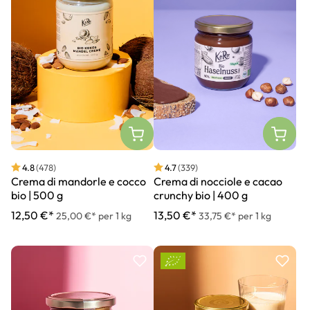
4.8
(478)
4.7
(339)
Crema di mandorle e cocco
Crema di nocciole e cacao
bio | 500 g
crunchy bio | 400 g
12,50 €*
13,50 €*
25,00 €* per 1 kg
33,75 €* per 1 kg