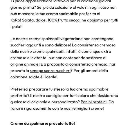
Ti piace apparecchiare la tavola per la colazione già dal
giorno prima? Sei più da colazione al volo? In ogni caso non
può mancare la tua crema spalmabile preferita di
KoRo!
Salata
,
dolce
,
100% frutta secca
: ne abbiamo per tutti
i palati!
Le nostre creme spalmabili vegetariane non contengono
zuccheri aggiunti e sono deliziose! La consistenza cremosa
delle nostre creme spalmabili, infatti, è comunque extra
cremosa e invitante, pur non contenendo sostanze di
origine animale! E a proposito di consistenza cremosa, hai
provato la
senape senza zuccheri
? Per gli amanti della
colazione salate è l'ideale!
Preferisci preparare tu stesso la tua crema spalmabile
preferita? Il nostro consiglio per tutti coloro che desiderano
qualcosa di originale e personalizzato?
Panini proteici
! Da
farcire rigorosamente con le nostre migliori creme!
Creme da spalmare: provale tutte!