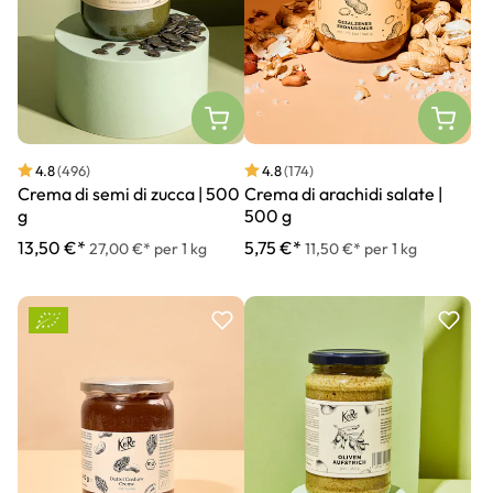
4.8
(496)
4.8
(174)
Crema di semi di zucca | 500
Crema di arachidi salate |
g
500 g
13,50 €*
5,75 €*
27,00 €* per 1 kg
11,50 €* per 1 kg