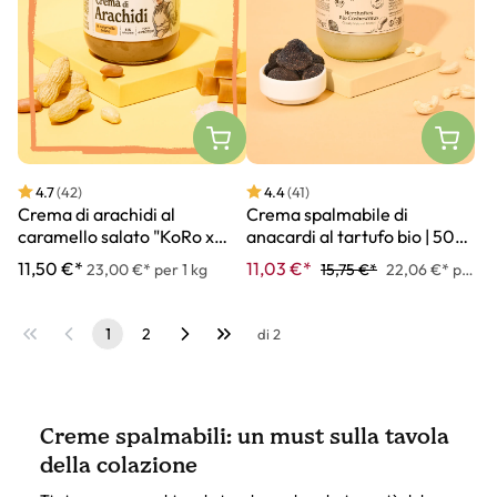
4.7
(42)
4.4
(41)
Crema di arachidi al
Crema spalmabile di
caramello salato "KoRo x
anacardi al tartufo bio | 500
Bebe Vio" | 500 g
g
11,50 €*
11,03 €*
23,00 €* per 1 kg
15,75 €*
22,06 €* per 1 kg
1
2
di 2
Creme spalmabili: un must sulla tavola
della colazione