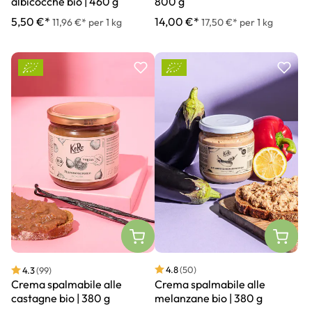
albicocche bio | 460 g
800 g
5,50 €*
14,00 €*
11,96 €* per 1 kg
17,50 €* per 1 kg
4.8
(50)
4.3
(99)
Crema spalmabile alle
Crema spalmabile alle
melanzane bio | 380 g
castagne bio | 380 g