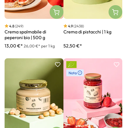
4.8
(249)
4.9
(2438)
Crema spalmabile di
Crema di pistacchi | 1 kg
peperoni bio | 500 g
13,00 €*
52,50 €*
26,00 €* per 1 kg
Nota