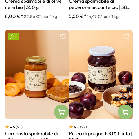
Crema spalmabile di olive
Crema spalmabile al
nere bio | 350 g
peperone piccante bio | 380
g
8,00 €*
5,50 €*
22,86 €* per 1 kg
14,47 €* per 1 kg
4.9
(95)
4.8
(97)
Composta spalmabile di
Purea di prugne 100% frutta |