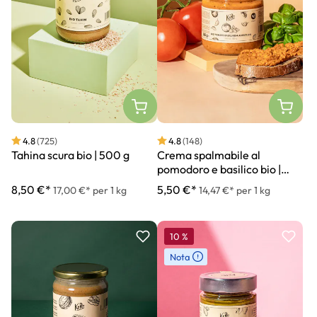
4.8
(725)
4.8
(148)
Tahina scura bio | 500 g
Crema spalmabile al
pomodoro e basilico bio |
380 g
8,50 €*
5,50 €*
17,00 €* per 1 kg
14,47 €* per 1 kg
10
%
Nota