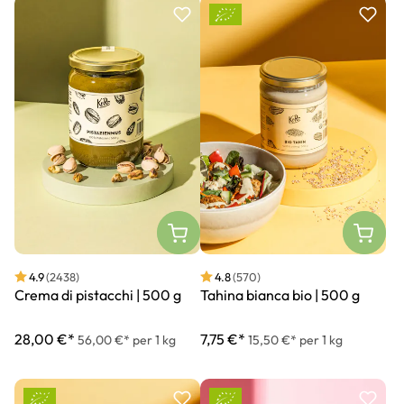
4.9
(2438)
4.8
(570)
Crema di pistacchi | 500 g
Tahina bianca bio | 500 g
28,00 €*
7,75 €*
56,00 €* per 1 kg
15,50 €* per 1 kg