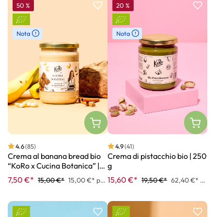
50
%
20
%
Nota
Nota
4.6
(85)
4.9
(41)
Crema al banana bread bio
Crema di pistacchio bio | 250
“KoRo x Cucina Botanica” |
g
500 g
7,50 €*
15,60 €*
15,00 €*
15,00 €* per 1 kg
19,50 €*
62,40 €* per 1 kg