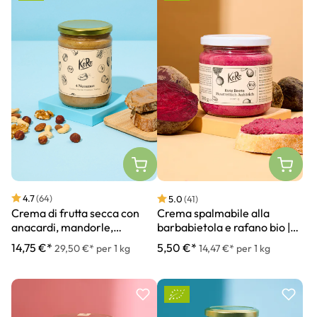
4.7
(64)
5.0
(41)
Crema di frutta secca con
Crema spalmabile alla
anacardi, mandorle,
barbabietola e rafano bio |
nocciole e noci bio | 500 g
380 g
14,75 €*
5,50 €*
29,50 €* per 1 kg
14,47 €* per 1 kg