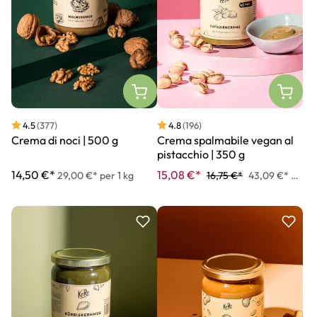
4.5
(377)
4.8
(196)
Crema di noci | 500 g
Crema spalmabile vegan al
pistacchio | 350 g
14,50 €*
15,08 €*
29,00 €* per 1 kg
16,75 €*
43,09 €* per 1 kg