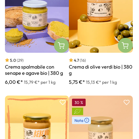
5.0
(29)
4.7
(16)
Crema spalmabile con
Crema di olive verdi bio | 380
senape e agave bio | 380 g
g
6,00 €*
5,75 €*
15,79 €* per 1 kg
15,13 €* per 1 kg
30
%
Nota