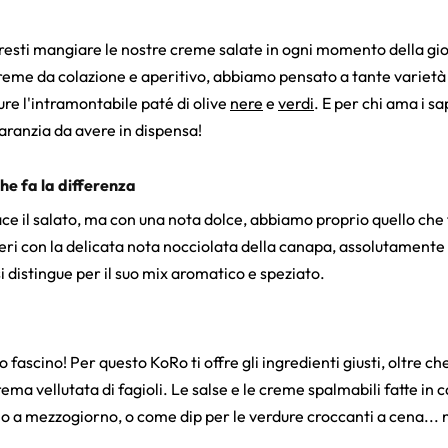
resti mangiare le nostre creme salate in ogni momento della gior
reme da colazione e aperitivo, abbiamo pensato a tante varietà d
ure l'intramontabile paté di olive
nere
e
verdi
. E per chi ama i s
aranzia da avere in dispensa!
he fa la differenza
ace il salato, ma con una nota dolce, abbiamo proprio quello che 
ri con la delicata nota nocciolata della canapa, assolutamente da
si distingue per il suo mix aromatico e speziato.
ascino! Per questo KoRo ti offre gli ingredienti giusti, oltre che 
rema vellutata di fagioli. Le salse e le creme spalmabili fatte i
o a mezzogiorno, o come dip per le verdure croccanti a cena... no