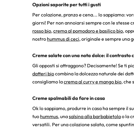
Opzioni saporite per tutti i gusti
Per colazione, pranzo e cena... lo sappiamo: vor
giorni! Per non annoiarsi sempre con le stesse c
rosso bio
,
crema al pomodoro e basilico bio
, opp
nostro
hummus di ceci
, originale e sempre una g
Creme salate con una nota dolce: il contrasto c
Gli opposti si attraggono? Decisamente! Se ti pi
datteri bio
combina la dolcezza naturale dei datte
consigliamo la
crema al curry e mango bio
, che 
Creme spalmabili da fare in casa
Ok lo sappiamo, produrre in casa ha sempre il suo f
tuo
hummus
, una
salsina alla barbabietola
o la c
versatili. Per una colazione salata, come spuntin