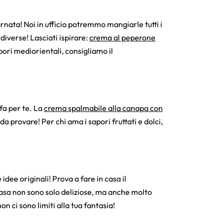
nata! Noi in ufficio potremmo mangiarle tutti i
iverse! Lasciati ispirare:
crema al peperone
apori mediorientali, consigliamo il
fa per te. La
crema spalmabile alla canapa con
 provare! Per chi ama i sapori fruttati e dolci,
idee originali! Prova a fare in casa il
n casa non sono solo deliziose, ma anche molto
n ci sono limiti alla tua fantasia!