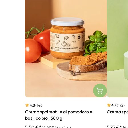
4.8
(148)
4.7
(172)
Crema spalmabile al pomodoro e
Crema spal
basilico bio | 380 g
5,50 €*
5,75 €*
14,47 €* per 1 kg
16,