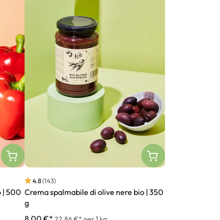
4.8
(143)
 | 500
Crema spalmabile di olive nere bio | 350
g
8,00 €*
22,86 €* per 1 kg