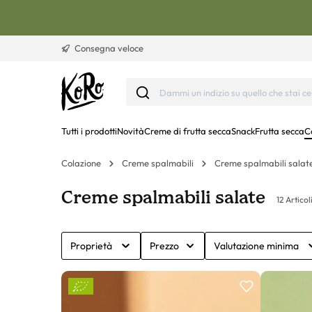
Vai al contenuto
Consegna veloce
Tutti i prodotti
Novità
Creme di frutta secca
Snack
Frutta secca
C
Colazione
Creme spalmabili
Creme spalmabili salat
Creme spalmabili salate
12 Articol
Proprietà
Prezzo
Valutazione minima