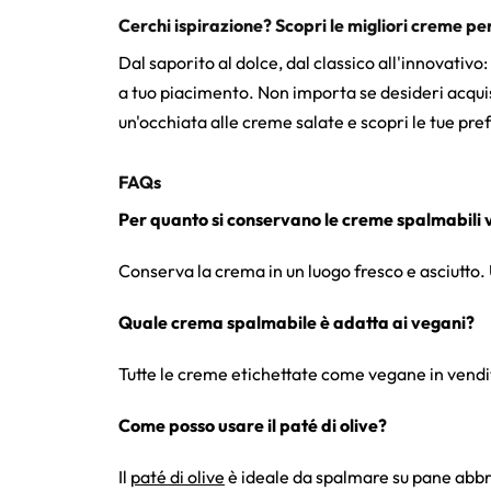
Cerchi ispirazione? Scopri le migliori creme per
Dal saporito al dolce, dal classico all'innovati
a tuo piacimento. Non importa se desideri acquist
un'occhiata alle creme salate e scopri le tue pref
FAQs
Per quanto si conservano le creme spalmabili
Conserva la crema in un luogo fresco e asciutto.
Quale crema spalmabile è adatta ai vegani?
Tutte le creme etichettate come vegane in vendit
Come posso usare il paté di olive?
Il
paté di olive
è ideale da spalmare su pane abbru