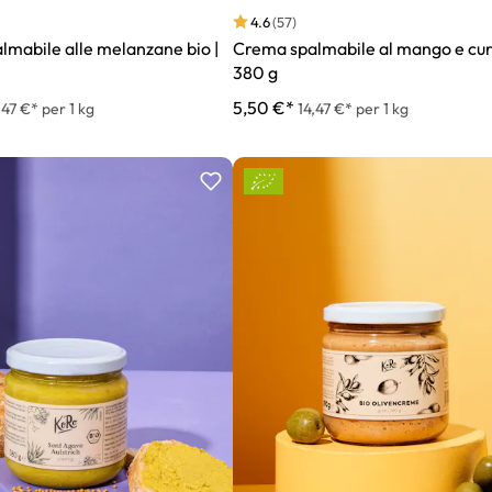
4.6
(57)
mabile alle melanzane bio |
Crema spalmabile al mango e curr
380 g
5,50 €*
,47 €* per 1 kg
14,47 €* per 1 kg