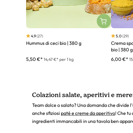
4.9
(27)
5.0
(29)
Hummus di ceci bio | 380 g
Crema spa
bio | 380 g
5,50 €*
6,00 €*
14,47 €* per 1 kg
15
Colazioni salate, aperitivi e mer
Team dolce o salato? Una domanda che divide l'
anche sfiziosi
paté e creme da aperitivo
! Che tu
ingredienti immancabili in una tavola ben appare