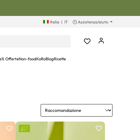
Italia
|
IT
Assistenza/aiuto
e
% Offerte
Non-food
KoRoBlog
Ricette