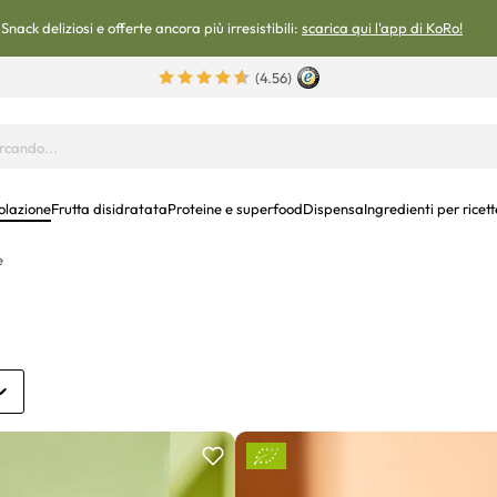
Snack deliziosi e offerte ancora più irresistibili:
scarica qui l'app di KoRo!
(4.56)
olazione
Frutta disidratata
Proteine e superfood
Dispensa
Ingredienti per ricett
e
i