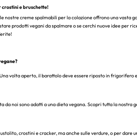
 crostini e bruschette!
vo: le nostre creme spalmabili per la colazione offrono una vasta
are prodotti vegani da spalmare o se cerchi nuove idee per ricett
erite!
 vegane?
 Una volta aperto, il barattolo deve essere riposto in frigorifer
a da noi sono adatti a una dieta vegana. Scopri tutta la nostra
stolito, crostini e cracker, ma anche sulle verdure, o per dare u