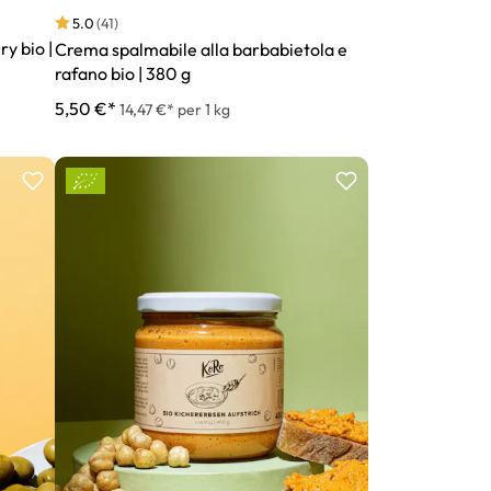
5.0
(41)
y bio |
Crema spalmabile alla barbabietola e
rafano bio | 380 g
5,50 €*
14,47 €* per 1 kg