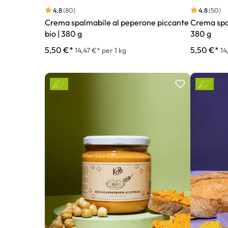
4.8
(80)
4.8
(50)
Crema spalmabile al peperone piccante
Crema spal
bio | 380 g
380 g
5,50 €*
5,50 €*
14,47 €* per 1 kg
14