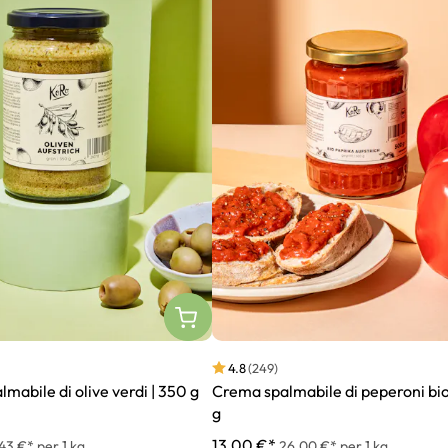
4.8
(249)
mabile di olive verdi | 350 g
Crema spalmabile di peperoni bio
g
13,00 €*
43 €* per 1 kg
26,00 €* per 1 kg