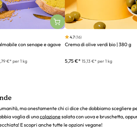
4.7
(16)
lmabile con senape e agave
Crema di olive verdi bio | 380 g
5,75 €*
,79 €* per 1 kg
15,13 €* per 1 kg
ende
umanità, ma onestamente chi ci dice che dobbiamo scegliere per
 abbia voglia di una
colazione
salata con uova e bruschetta, oppure 
cchiata! E scopri anche tutte le opzioni vegane!