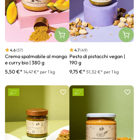
4.6
(57)
4.7
(49)
Crema spalmabile al mango
Pesto di pistacchi vegan |
e curry bio | 380 g
190 g
5,50 €*
9,75 €*
14,47 €* per 1 kg
51,32 €* per 1 kg