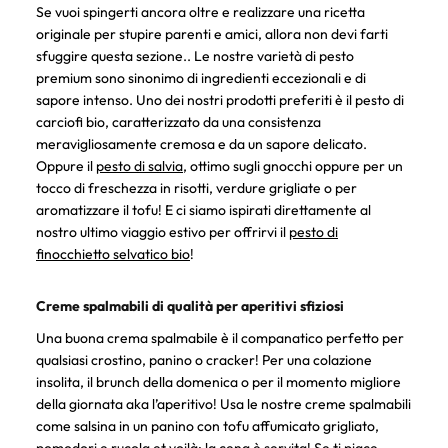
Se vuoi spingerti ancora oltre e realizzare una ricetta
originale per stupire parenti e amici, allora non devi farti
sfuggire questa sezione.. Le nostre varietà di pesto
premium sono sinonimo di ingredienti eccezionali e di
sapore intenso. Uno dei nostri prodotti preferiti è il pesto di
carciofi bio, caratterizzato da una consistenza
meravigliosamente cremosa e da un sapore delicato.
Oppure il
pesto di salvia
, ottimo sugli gnocchi oppure per un
tocco di freschezza in risotti, verdure grigliate o per
aromatizzare il tofu! E ci siamo ispirati direttamente al
nostro ultimo viaggio estivo per offrirvi il
pesto di
finocchietto selvatico bio
!
Creme spalmabili di qualità per aperitivi sfiziosi
Una buona crema spalmabile è il companatico perfetto per
qualsiasi crostino, panino o cracker! Per una colazione
insolita, il brunch della domenica o per il momento migliore
della giornata aka l’aperitivo! Usa le nostre creme spalmabili
come salsina in un panino con tofu affumicato grigliato,
pomodori e rucola et voilà: la cena è servita! Se ti piace