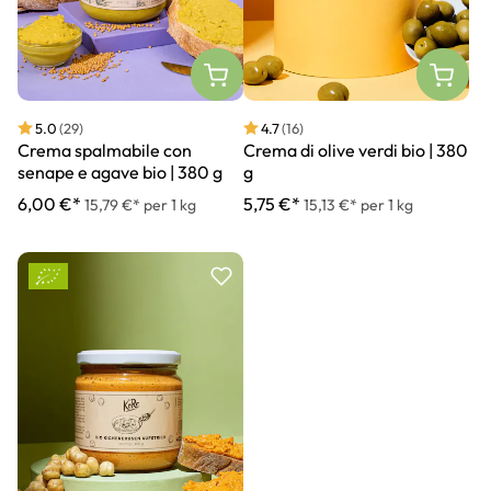
5.0
(29)
4.7
(16)
Crema spalmabile con
Crema di olive verdi bio | 380
senape e agave bio | 380 g
g
6,00 €*
5,75 €*
15,79 €* per 1 kg
15,13 €* per 1 kg