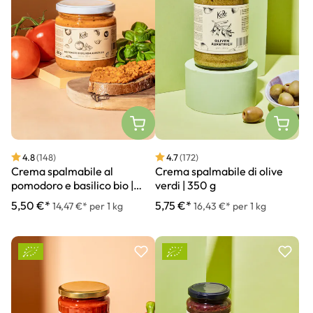
4.8
(148)
4.7
(172)
Crema spalmabile al
Crema spalmabile di olive
pomodoro e basilico bio |
verdi | 350 g
380 g
5,50 €*
5,75 €*
14,47 €* per 1 kg
16,43 €* per 1 kg