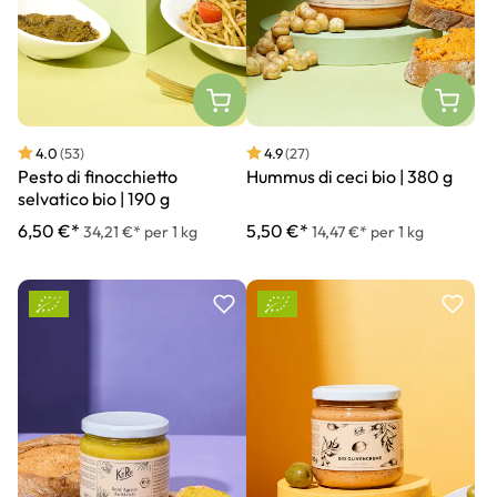
4.0
(53)
4.9
(27)
Pesto di finocchietto
Hummus di ceci bio | 380 g
selvatico bio | 190 g
6,50 €*
5,50 €*
34,21 €* per 1 kg
14,47 €* per 1 kg