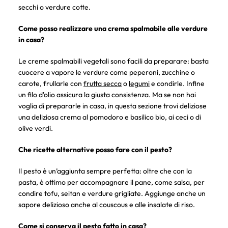
secchi o verdure cotte.
Come posso realizzare una crema spalmabile alle verdure
in casa?
Le creme spalmabili vegetali sono facili da preparare: basta
cuocere a vapore le verdure come peperoni, zucchine o
carote, frullarle con
frutta secca
o
legumi
e condirle. Infine
un filo d'olio assicura la giusta consistenza. Ma se non hai
voglia di prepararle in casa, in questa sezione trovi deliziose
una deliziosa crema al pomodoro e basilico bio, ai ceci o di
olive verdi.
Che ricette alternative posso fare con il pesto?
Il pesto è un’aggiunta sempre perfetta: oltre che con la
pasta, è ottimo per accompagnare il pane, come salsa, per
condire tofu, seitan e verdure grigliate. Aggiunge anche un
sapore delizioso anche al couscous e alle insalate di riso.
Come si conserva il pesto fatto in casa?