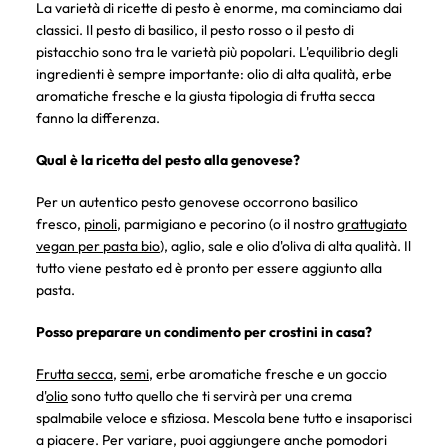
La varietà di ricette di pesto è enorme, ma cominciamo dai
classici. Il pesto di basilico, il pesto rosso o il pesto di
pistacchio sono tra le varietà più popolari. L'equilibrio degli
ingredienti è sempre importante: olio di alta qualità, erbe
aromatiche fresche e la giusta tipologia di frutta secca
fanno la differenza.
Qual è la ricetta del pesto alla genovese?
Per un autentico pesto genovese occorrono basilico
fresco,
pinoli
, parmigiano e pecorino (o il nostro
grattugiato
vegan per pasta bio
), aglio, sale e olio d'oliva di alta qualità. Il
tutto viene pestato ed è pronto per essere aggiunto alla
pasta.
Posso preparare un condimento per crostini in casa?
Frutta secca
,
semi
, erbe aromatiche fresche e un goccio
d'
olio
sono tutto quello che ti servirà per una crema
spalmabile veloce e sfiziosa. Mescola bene tutto e insaporisci
a piacere. Per variare, puoi aggiungere anche pomodori