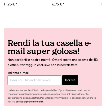
11,25 €*
6,75 €*
13,
Rendi la tua casella e-
mail super golosa!
Non perderti le nostre novità! Ottieni subito uno sconto del 5%
e ottieni vantaggi in esclusiva con la newsletter!
Indirizzo e-mail
Iscriviti
L'utente acconsente all'invio della newsletter. È possibile revocare il proprio
consenso in qualsiasi momento, ad esempio tramite il link di annullamento
dell'iscrizione alla newsletter. Per ulteriori informazioni, si prega di consultare la
nostra
politica di protezione dati
.