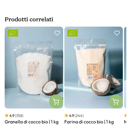
Prodotti correlati
Slider prodotto
4.9
(358)
4.9
(244)
4
Granella di cocco bio | 1 kg
Farina di cocco bio | 1 kg
Man