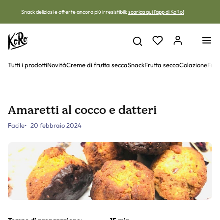
Vai al contenuto
Snack deliziosi e offerte ancora più irresistibili:
scarica qui l'app di KoRo!
Tutti i prodotti
Novità
Creme di frutta secca
Snack
Frutta secca
Colazione
Frut
Amaretti al cocco e datteri
Facile
20 febbraio 2024