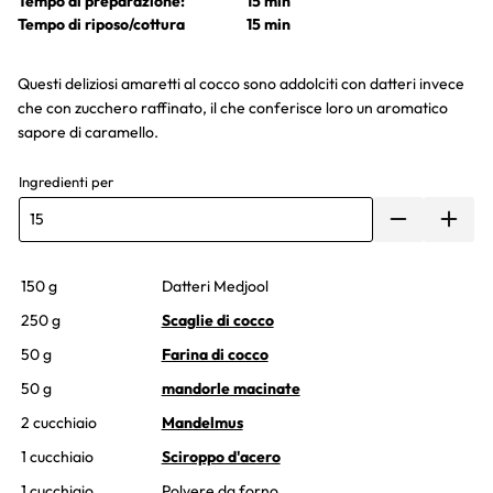
Tempo di preparazione:
15 min
Tempo di riposo/cottura
15 min
Questi deliziosi amaretti al cocco sono addolciti con datteri invece
che con zucchero raffinato, il che conferisce loro un aromatico
sapore di caramello.
Ingredienti per
150 g
Datteri Medjool
250 g
Scaglie di cocco
50 g
Farina di cocco
50 g
mandorle macinate
2 cucchiaio
Mandelmus
1 cucchiaio
Sciroppo d'acero
1 cucchiaio
Polvere da forno