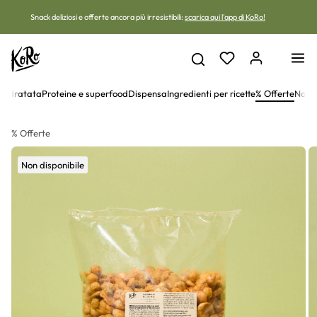
Vai al contenuto
Snack deliziosi e offerte ancora più irresistibili:
scarica qui l'app di KoRo!
disidratata
Proteine e superfood
Dispensa
Ingredienti per ricette
% Offerte
Non-
% Offerte
Non disponibile