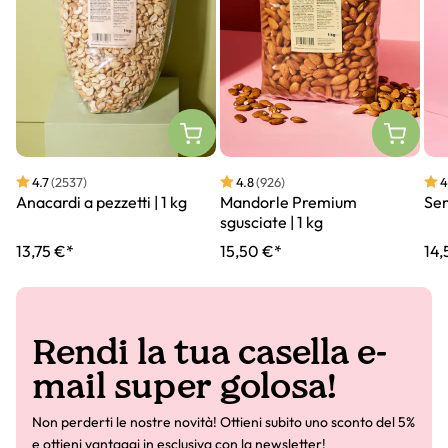
4.7
(2537)
4.8
(926)
4
Anacardi a pezzetti | 1 kg
Mandorle Premium
Sem
sgusciate | 1 kg
13,75 €*
15,50 €*
14,
Rendi la tua casella e-
mail super golosa!
Non perderti le nostre novità! Ottieni subito uno sconto del 5%
e ottieni vantaggi in esclusiva con la newsletter!