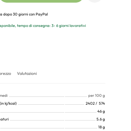
a dopo 30 giorni con PayPal
sponibile, tempo di consegna: 3- 6 giorni lavorativi
prezzo
Valutazioni
 medi
per 100 g
in kj/kcal)
2402 / 574
46 g
saturi
5.6 g
18 g