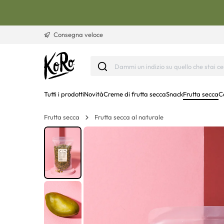
Vai al contenuto
Consegna veloce
Tutti i prodotti
Novità
Creme di frutta secca
Snack
Frutta secca
C
Frutta secca
Frutta secca al naturale