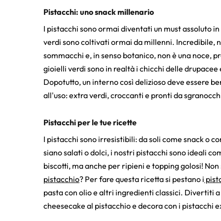
Pistacchi: uno snack millenario
I pistacchi sono ormai diventati un must assoluto in 
verdi sono coltivati ormai da millenni. Incredibile, 
sommacchi e, in senso botanico, non è una noce, pr
gioielli verdi sono in realtà i chicchi delle drupace
Dopotutto, un interno così delizioso deve essere ben
all'uso: extra verdi, croccanti e pronti da sgranocch
Pistacchi per le tue ricette
I pistacchi sono irresistibili: da soli come snack o 
siano salati o dolci, i nostri pistacchi sono ideali c
biscotti, ma anche per ripieni e topping golosi! Non
pistacchio
? Per fare questa ricetta si pestano i
pist
pasta con olio e altri ingredienti classici. Divertit
cheesecake al pistacchio e decora con i pistacchi e