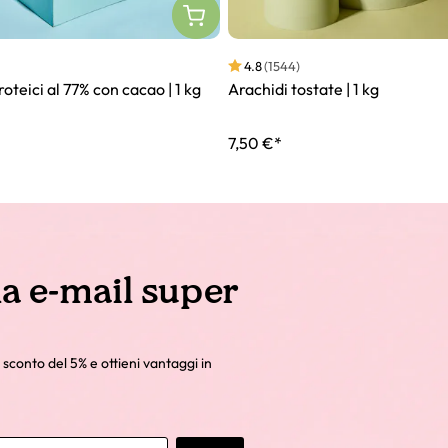
4.8
(1544)
roteici al 77% con cacao | 1 kg
Arachidi tostate | 1 kg
*
7,50 €*
la e-mail super
 sconto del 5% e ottieni vantaggi in