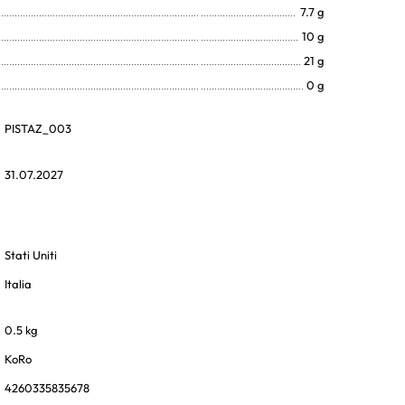
7.7 g
10 g
21 g
0 g
PISTAZ_003
31.07.2027
Stati Uniti
Italia
0.5 kg
KoRo
4260335835678