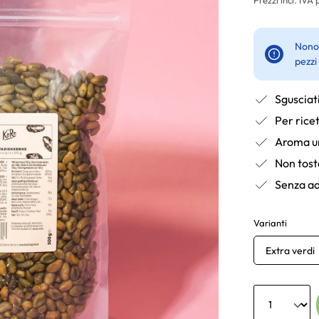
Nonos
pezzi
Sgusciat
Per rice
Aroma u
Non tosta
Senza ad
Varianti
Extra verdi
Anzahl