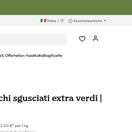
Italia
|
IT
Assistenza/aiuto
e
% Offerte
Non-food
KoRoBlog
Ricette
chi sgusciati extra verdi |
2,00 €* per 1 kg
più costi di spedizione