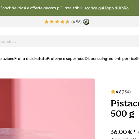
Snack deliziosi e offerte ancora più irresistibili:
scarica qui l'app di KoRo!
(4.56)
olazione
Frutta disidratata
Proteine e superfood
Dispensa
Ingredienti per ricett
4.8
(134)
Pistac
500 g
36,00 €*
7
Prezzi incl. IVA 