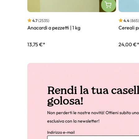
4.7
(2535)
4.4
(865)
Anacardi a pezzetti | 1 kg
Cereali p
13,75 €*
24,00 €
Rendi la tua casel
golosa!
Non perderti le nostre novità! Ottieni subito uno
esclusiva con la newsletter!
Indirizzo e-mail