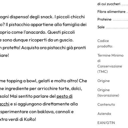
di cui zuccheri
Fibra alimentare
ogni dispensa! degli snack. I piccoli chicchi
Proteine
no? Il pistacchio appartiene alla famiglia dei
Sale
oprio come l'anacardo. Questi piccoli
e e sono dunque ricoperti da un guscio.
Codice
prodotto:
 protetto! Acquista ora pistacchi già pronti
iare!
Termine Minimo
di
Conservazione
(TMC)
come topping a bowl, gelati e molto altro! Che
Origine
ome ingrediente per arricchire torte, dolci,
Origine
(lavorazione)
 solo! Mai sentito parlare del
pesto di
acchi
e si aggiungono direttamente alla
Contenuto
i a sperimentare con baklava, cannoli e
Azienda
xtra verdi di KoRo!
EAN/GTIN