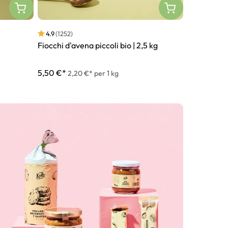
4.9
(1252)
4.7
(502)
Fiocchi d'avena piccoli bio | 2,5 kg
Nocciole le
1 kg
5,50 €*
28,75 €*
2,20 €* per 1 kg