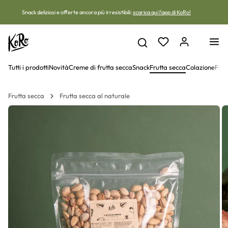
Vai al contenuto
Snack deliziosi e offerte ancora più irresistibili:
scarica qui l'app di KoRo!
Tutti i prodotti
Novità
Creme di frutta secca
Snack
Frutta secca
Colazione
Frut
Frutta secca
Frutta secca al naturale