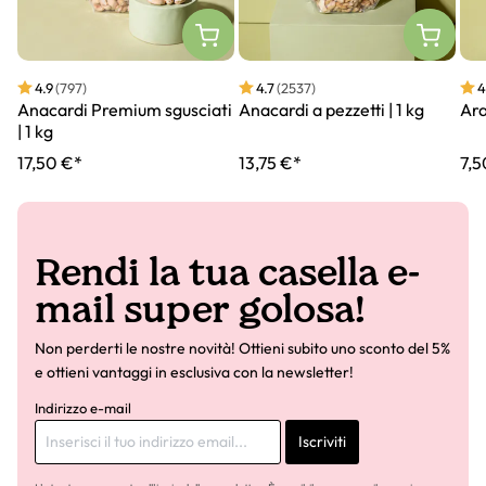
4.9
(797)
4.7
(2537)
4
Anacardi Premium sgusciati
Anacardi a pezzetti | 1 kg
Ara
| 1 kg
17,50 €*
13,75 €*
7,5
Rendi la tua casella e-
mail super golosa!
Non perderti le nostre novità! Ottieni subito uno sconto del 5%
e ottieni vantaggi in esclusiva con la newsletter!
Indirizzo e-mail
Iscriviti