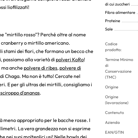
di cui zuccheri
si liofilizzati!
Fibra alimentare
Proteine
Sale
ine "mirtillo rosso"? Perché oltre al nome
 cranberry o mirtillo americano.
Codice
prodotto:
li stami dei fiori, che formano un becco che
i, passiamo alla varietà di
polveri KoRo
!
Termine Minimo
di
o, ma anche
polvere di ribes
,
polvere di
Conservazione
 di Chaga. Ma non è tutto! Cercate nel
(TMC)
. E per gli ultras dei mirtilli, consigliamo i
Origine
n sciroppo d'ananas
.
Origine
(lavorazione)
Contenuto
ltà meno appropriato per le bacche rosse. I
Azienda
llimetri. La vera grandezza non si esprime
EAN/GTIN
e nei suoi molteplici usi! Nelle bowls dei