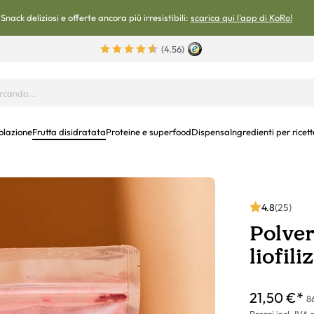
Snack deliziosi e offerte ancora più irresistibili:
scarica qui l'app di KoRo!
(4.56)
olazione
Frutta disidratata
Proteine e superfood
Dispensa
Ingredienti per ricett
4.8
(25)
Polvere
liofili
21,50 €*
8
Prezzi incl. IVA 