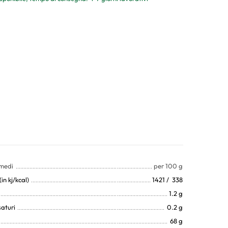
 medi
per 100 g
in kj/kcal)
1421 / 338
1.2 g
saturi
0.2 g
68 g