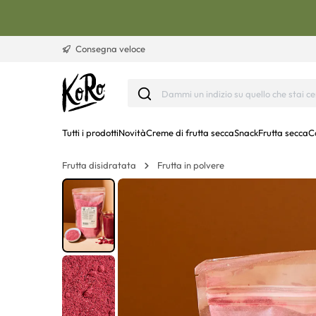
Vai al contenuto
Consegna veloce
Tutti i prodotti
Novità
Creme di frutta secca
Snack
Frutta secca
C
Frutta disidratata
Frutta in polvere