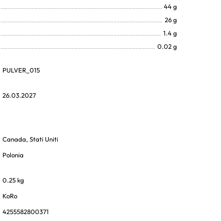
44 g
26 g
1.4 g
0.02 g
PULVER_015
26.03.2027
Canada, Stati Uniti
Polonia
0.25 kg
KoRo
4255582800371