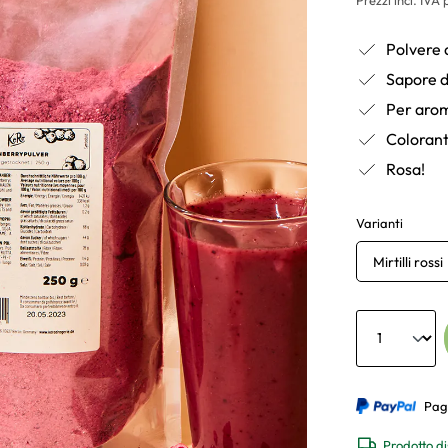
Polvere d
Sapore d
Per arom
Colorant
Rosa!
Varianti
Mirtilli rossi
Anzahl
Pag
Prodotto di