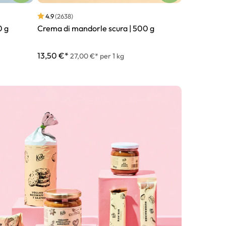
4.9
(2638)
4.7
(232)
0 g
Crema di mandorle scura | 500 g
Fragole liof
13,50 €*
20,25 €*
27,00 €* per 1 kg
8