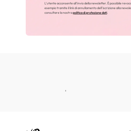
L'utente acconsente all'invio della newsletter. È possibile revo
esempio tramite il link di annullamento dell'iscrizione alla newsle
consultare la nostra
politica di protezione dati
.