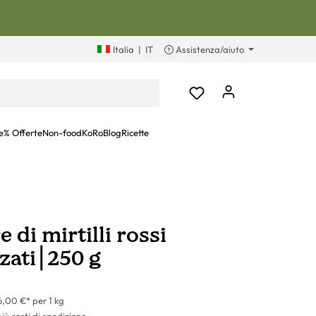
Italia
|
IT
Assistenza/aiuto
e
% Offerte
Non-food
KoRoBlog
Ricette
 di mirtilli rossi
zzati⎮250 g
6,00 €* per 1 kg
più costi di spedizione