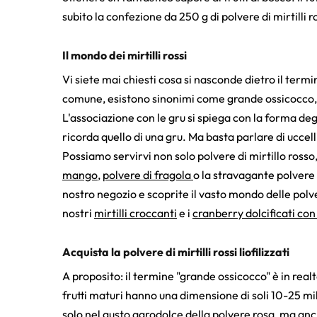
subito la confezione da 250 g di polvere di mirtilli ros
Il mondo dei mirtilli rossi
Vi siete mai chiesti cosa si nasconde dietro il term
comune, esistono sinonimi come grande ossicocco,
L'associazione con le gru si spiega con la forma deg
ricorda quello di una gru. Ma basta parlare di uccell
Possiamo servirvi non solo polvere di mirtillo ross
mango
,
polvere di fragola
o la stravagante polvere
nostro negozio e scoprite il vasto mondo delle polveri
nostri
mirtilli croccanti
e i
cranberry dolcificati co
Acquista la polvere di mirtilli rossi liofilizzati
A proposito: il termine "grande ossicocco" è in rea
frutti maturi hanno una dimensione di soli 10-25 mi
solo nel gusto agrodolce della polvere rosa, ma anch