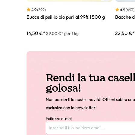
4.9
(392)
4.9
(693)
Bucce di psillio bio puri al 99% | 500 g
Bacche di 
14,50 €*
22,50 €*
29,00 €* per 1 kg
Rendi la tua casel
golosa!
Non perderti le nostre novità! Ottieni subito uno
esclusiva con la newsletter!
Indirizzo e-mail